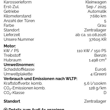
Karosserieform
Kleinwagen
Erst-Zul.
Sep / 2025
Getriebe
Automatik
Kilometerstand
7.680 km
Anzahl der Türen
5
Farbe
Grau
Standort
Zentrallager
Lieferzeit
ab ca. 10.08.2026
Unsere Nummer
37605 KR
Motor:
kW / PS
110 kW / 150 PS
Treibstoff
Benzin
Hubraum
1.498 cm³
Umweltnormen:
Schadstoffklasse
Euro6
Umweltplakette
4 (Green)
Verbrauch und Emissionen nach WLTP:
Kraftstoffverbr. komb.
5,6 l/100km
CO
-Emissionen komb.
128 g/km
2
CO
-Klasse
D
2
Standort
Zentrallager
Details zum Audi A1 anzeigen