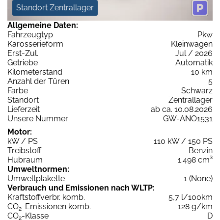
Standort Zentrallager
Allgemeine Daten:
Fahrzeugtyp
Pkw
Karosserieform
Kleinwagen
Erst-Zul.
Jul / 2026
Getriebe
Automatik
Kilometerstand
10 km
Anzahl der Türen
5
Farbe
Schwarz
Standort
Zentrallager
Lieferzeit
ab ca. 10.08.2026
Unsere Nummer
GW-ANO1531
Motor:
kW / PS
110 kW / 150 PS
Treibstoff
Benzin
Hubraum
1.498 cm³
Umweltnormen:
Umweltplakette
1 (None)
Verbrauch und Emissionen nach WLTP:
Kraftstoffverbr. komb.
5,7 l/100km
CO
-Emissionen komb.
128 g/km
2
CO
-Klasse
D
2