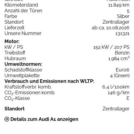
Kilometerstand
11.849 km
Anzahl der Türen
5
Farbe
Silber
Standort
Zentrallager
Lieferzeit
ab ca. 10.08.2026
Unsere Nummer
131321
Motor:
kW / PS
152 kW / 207 PS
Treibstoff
Benzin
Hubraum
1.984 cm³
Umweltnormen:
Schadstoffklasse
Euro6
Umweltplakette
4 (Green)
Verbrauch und Emissionen nach WLTP:
Kraftstoffverbr. komb.
6,4 l/100km
CO
-Emissionen komb.
146 g/km
2
CO
-Klasse
E
2
Standort
Zentrallager
Details zum Audi A1 anzeigen