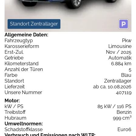
Standort Zentrallager
Allgemeine Daten:
Fahrzeugtyp
Pkw
Karosserieform
Limousine
Erst-Zul.
Nov / 2025
Getriebe
Automatik
Kilometerstand
6.884 km
Anzahl der Türen
5
Farbe
Blau
Standort
Zentrallager
Lieferzeit
ab ca. 10.08.2026
Unsere Nummer
407119
Motor:
kW / PS
85 kW / 116 PS
Treibstoff
Benzin
Hubraum
999 cm³
Umweltnormen:
Schadstoffklasse
Euro6
Verbrauch und Emissionen nach WLTP: