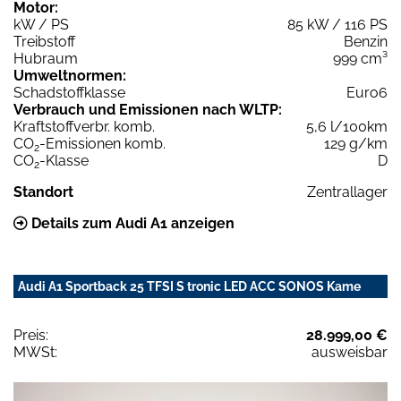
Motor:
kW / PS
85 kW / 116 PS
Treibstoff
Benzin
Hubraum
999 cm³
Umweltnormen:
Schadstoffklasse
Euro6
Verbrauch und Emissionen nach WLTP:
Kraftstoffverbr. komb.
5,6 l/100km
CO
-Emissionen komb.
129 g/km
2
CO
-Klasse
D
2
Standort
Zentrallager
Details zum Audi A1 anzeigen
Audi A1 Sportback 25 TFSI S tronic LED ACC SONOS Kame
Preis:
28.999,00 €
MWSt:
ausweisbar