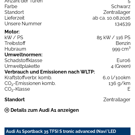
Anzahl der Türen
5
Farbe
Schwarz
Standort
Zentrallager
Lieferzeit
ab ca. 10.08.2026
Unsere Nummer
134539
Motor:
kW / PS
85 kW / 116 PS
Treibstoff
Benzin
Hubraum
999 cm³
Umweltnormen:
Schadstoffklasse
Euro6
Umweltplakette
4 (Green)
Verbrauch und Emissionen nach WLTP:
Kraftstoffverbr. komb.
6,0 l/100km
CO
-Emissionen komb.
136 g/km
2
CO
-Klasse
E
2
Standort
Zentrallager
Details zum Audi A1 anzeigen
Audi A1 Sportback 35 TFSI S tronic advanced (Navi*LED