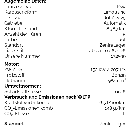
Allgemeine Daten:
Fahrzeugtyp
Pkw
Karosserieform
Limousine
Erst-Zul.
Jul / 2025
Getriebe
Automatik
Kilometerstand
8.383 km
Anzahl der Türen
5
Farbe
Rot
Standort
Zentrallager
Lieferzeit
ab ca. 10.08.2026
Unsere Nummer
132599
Motor:
kW / PS
152 kW / 207 PS
Treibstoff
Benzin
Hubraum
1.984 cm³
Umweltnormen:
Schadstoffklasse
Euro6
Verbrauch und Emissionen nach WLTP:
Kraftstoffverbr. komb.
6,5 l/100km
CO
-Emissionen komb.
148 g/km
2
CO
-Klasse
E
2
Standort
Zentrallager