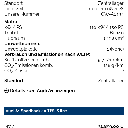
Standort
Zentrallager
Lieferzeit
ab ca. 10.08.2026
Unsere Nummer
GW-A1434
Motor:
kW / PS
110 kW / 150 PS
Treibstoff
Benzin
Hubraum
1.498 cm³
Umweltnormen:
Umweltplakette
1 (None)
Verbrauch und Emissionen nach WLTP:
Kraftstoffverbr. komb.
5,7 l/100km
CO
-Emissionen komb.
128 g/km
2
CO
-Klasse
D
2
Standort
Zentrallager
Details zum Audi A1 anzeigen
Audi A1 Sportback 40 TFSI S line
Preis:
31.899,00 €