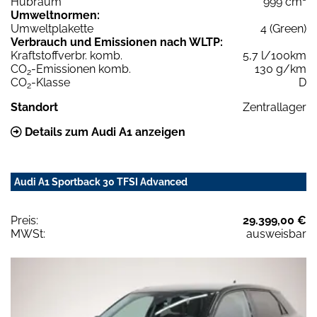
Hubraum
999 cm³
Umweltnormen:
Umweltplakette
4 (Green)
Verbrauch und Emissionen nach WLTP:
Kraftstoffverbr. komb.
5,7 l/100km
CO
-Emissionen komb.
130 g/km
2
CO
-Klasse
D
2
Standort
Zentrallager
Details zum Audi A1 anzeigen
Audi A1 Sportback 30 TFSI Advanced
Preis:
29.399,00 €
MWSt:
ausweisbar