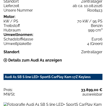
Standort
Zentrallager
Lieferzeit
ab ca. 10.08.2026
Unsere Nummer
R008413
Motor:
kW / PS
70 kW / 95 PS
Treibstoff
Benzin
Hubraum
999 cm³
Umweltnormen:
Schadstoffklasse
Euro6
Umweltplakette
4 (Green)
Standort
Zentrallager
Details zum Audi A1 anzeigen
Audi A1 SB S line LED+ SportS CarPlay Kam 17Z Keyless
Preis:
33.899,00 €
MWSt:
ausweisbar