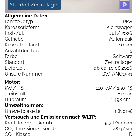
Standort Zentrallager
Allgemeine Daten:
Fahrzeugtyp
Pkw
Karosserieform
Kleinwagen
Erst-Zul.
Jul / 2026
Getriebe
Automatik
Kilometerstand
10 km
Anzahl der Türen
5
Farbe
Schwarz
Standort
Zentrallager
Lieferzeit
ab ca. 10.08.2026
Unsere Nummer
GW-ANO1531
Motor:
kW / PS
110 kW / 150 PS
Treibstoff
Benzin
Hubraum
1.498 cm³
Umweltnormen:
Umweltplakette
1 (None)
Verbrauch und Emissionen nach WLTP:
Kraftstoffverbr. komb.
5,7 l/100km
CO
-Emissionen komb.
128 g/km
2
CO
-Klasse
D
2