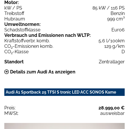
Motor:
kW / PS
85 kW / 116 PS
Treibstoff
Benzin
Hubraum
999 cm³
Umweltnormen:
Schadstoffklasse
Euro6
Verbrauch und Emissionen nach WLTP:
Kraftstoffverbr. komb.
5,6 l/100km
CO
-Emissionen komb.
129 g/km
2
CO
-Klasse
D
2
Standort
Zentrallager
Details zum Audi A1 anzeigen
Audi A1 Sportback 25 TFSI S tronic LED ACC SONOS Kame
Preis:
28.999,00 €
MWSt:
ausweisbar