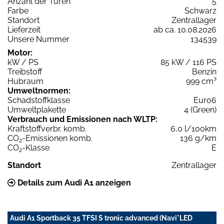
Anzahl der Türen
5
Farbe
Schwarz
Standort
Zentrallager
Lieferzeit
ab ca. 10.08.2026
Unsere Nummer
134539
Motor:
kW / PS
85 kW / 116 PS
Treibstoff
Benzin
Hubraum
999 cm³
Umweltnormen:
Schadstoffklasse
Euro6
Umweltplakette
4 (Green)
Verbrauch und Emissionen nach WLTP:
Kraftstoffverbr. komb.
6,0 l/100km
CO
-Emissionen komb.
136 g/km
2
CO
-Klasse
E
2
Standort
Zentrallager
Details zum Audi A1 anzeigen
Audi A1 Sportback 35 TFSI S tronic advanced (Navi*LED