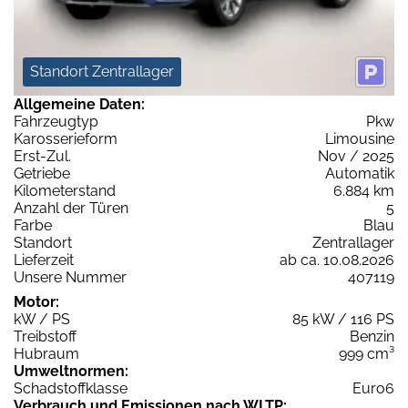
Standort Zentrallager
Allgemeine Daten:
Fahrzeugtyp
Pkw
Karosserieform
Limousine
Erst-Zul.
Nov / 2025
Getriebe
Automatik
Kilometerstand
6.884 km
Anzahl der Türen
5
Farbe
Blau
Standort
Zentrallager
Lieferzeit
ab ca. 10.08.2026
Unsere Nummer
407119
Motor:
kW / PS
85 kW / 116 PS
Treibstoff
Benzin
Hubraum
999 cm³
Umweltnormen:
Schadstoffklasse
Euro6
Verbrauch und Emissionen nach WLTP: