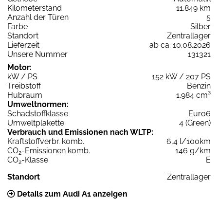
Kilometerstand
11.849 km
Anzahl der Türen
5
Farbe
Silber
Standort
Zentrallager
Lieferzeit
ab ca. 10.08.2026
Unsere Nummer
131321
Motor:
kW / PS
152 kW / 207 PS
Treibstoff
Benzin
Hubraum
1.984 cm³
Umweltnormen:
Schadstoffklasse
Euro6
Umweltplakette
4 (Green)
Verbrauch und Emissionen nach WLTP:
Kraftstoffverbr. komb.
6,4 l/100km
CO
-Emissionen komb.
146 g/km
2
CO
-Klasse
E
2
Standort
Zentrallager
Details zum Audi A1 anzeigen