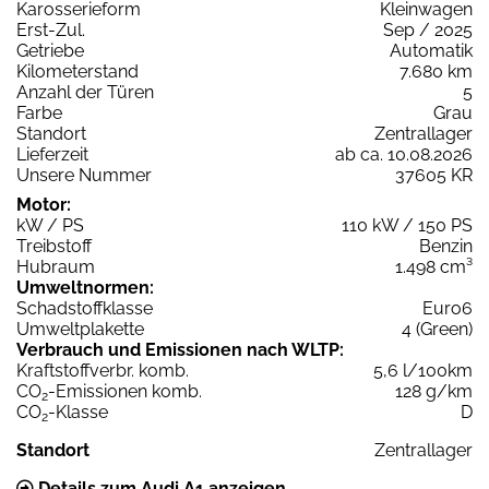
Karosserieform
Kleinwagen
Erst-Zul.
Sep / 2025
Getriebe
Automatik
Kilometerstand
7.680 km
Anzahl der Türen
5
Farbe
Grau
Standort
Zentrallager
Lieferzeit
ab ca. 10.08.2026
Unsere Nummer
37605 KR
Motor:
kW / PS
110 kW / 150 PS
Treibstoff
Benzin
Hubraum
1.498 cm³
Umweltnormen:
Schadstoffklasse
Euro6
Umweltplakette
4 (Green)
Verbrauch und Emissionen nach WLTP:
Kraftstoffverbr. komb.
5,6 l/100km
CO
-Emissionen komb.
128 g/km
2
CO
-Klasse
D
2
Standort
Zentrallager
Details zum Audi A1 anzeigen