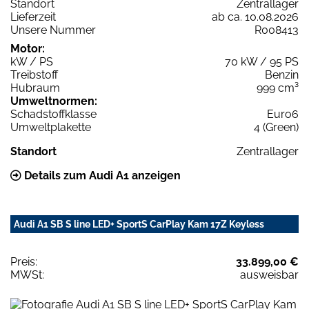
Standort
Zentrallager
Lieferzeit
ab ca. 10.08.2026
Unsere Nummer
R008413
Motor:
kW / PS
70 kW / 95 PS
Treibstoff
Benzin
Hubraum
999 cm³
Umweltnormen:
Schadstoffklasse
Euro6
Umweltplakette
4 (Green)
Standort
Zentrallager
Details zum Audi A1 anzeigen
Audi A1 SB S line LED+ SportS CarPlay Kam 17Z Keyless
Preis:
33.899,00 €
MWSt:
ausweisbar