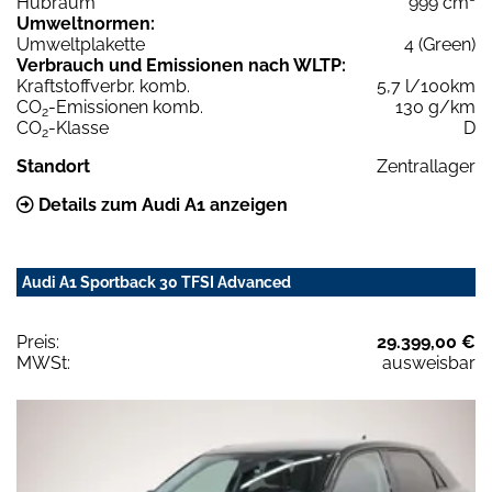
Hubraum
999 cm³
Umweltnormen:
Umweltplakette
4 (Green)
Verbrauch und Emissionen nach WLTP:
Kraftstoffverbr. komb.
5,7 l/100km
CO
-Emissionen komb.
130 g/km
2
CO
-Klasse
D
2
Standort
Zentrallager
Details zum Audi A1 anzeigen
Audi A1 Sportback 30 TFSI Advanced
Preis:
29.399,00 €
MWSt:
ausweisbar