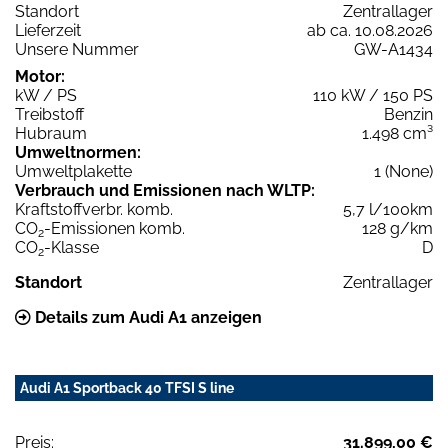
Standort
Zentrallager
Lieferzeit
ab ca. 10.08.2026
Unsere Nummer
GW-A1434
Motor:
kW / PS
110 kW / 150 PS
Treibstoff
Benzin
Hubraum
1.498 cm³
Umweltnormen:
Umweltplakette
1 (None)
Verbrauch und Emissionen nach WLTP:
Kraftstoffverbr. komb.
5,7 l/100km
CO
-Emissionen komb.
128 g/km
2
CO
-Klasse
D
2
Standort
Zentrallager
Details zum Audi A1 anzeigen
Audi A1 Sportback 40 TFSI S line
Preis:
31.899,00 €