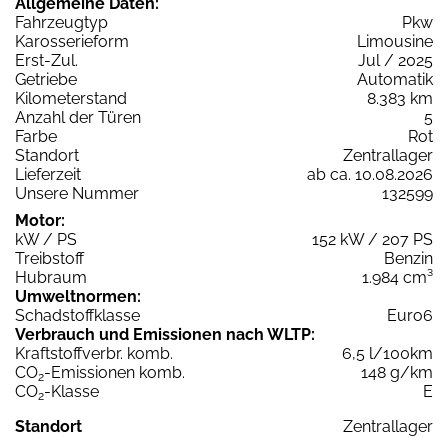
Allgemeine Daten:
Fahrzeugtyp
Pkw
Karosserieform
Limousine
Erst-Zul.
Jul / 2025
Getriebe
Automatik
Kilometerstand
8.383 km
Anzahl der Türen
5
Farbe
Rot
Standort
Zentrallager
Lieferzeit
ab ca. 10.08.2026
Unsere Nummer
132599
Motor:
kW / PS
152 kW / 207 PS
Treibstoff
Benzin
Hubraum
1.984 cm³
Umweltnormen:
Schadstoffklasse
Euro6
Verbrauch und Emissionen nach WLTP:
Kraftstoffverbr. komb.
6,5 l/100km
CO
-Emissionen komb.
148 g/km
2
CO
-Klasse
E
2
Standort
Zentrallager