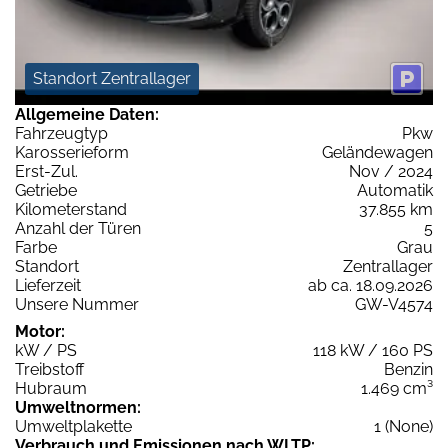
Standort Zentrallager
Allgemeine Daten:
Fahrzeugtyp
Pkw
Karosserieform
Geländewagen
Erst-Zul.
Nov / 2024
Getriebe
Automatik
Kilometerstand
37.855 km
Anzahl der Türen
5
Farbe
Grau
Standort
Zentrallager
Lieferzeit
ab ca. 18.09.2026
Unsere Nummer
GW-V4574
Motor:
kW / PS
118 kW / 160 PS
Treibstoff
Benzin
Hubraum
1.469 cm³
Umweltnormen:
Umweltplakette
1 (None)
Verbrauch und Emissionen nach WLTP: