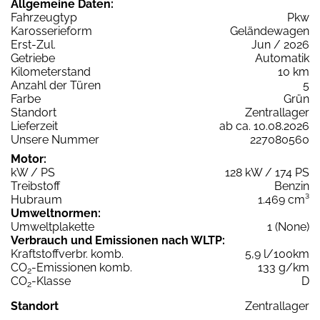
Allgemeine Daten:
Fahrzeugtyp
Pkw
Karosserieform
Geländewagen
Erst-Zul.
Jun / 2026
Getriebe
Automatik
Kilometerstand
10 km
Anzahl der Türen
5
Farbe
Grün
Standort
Zentrallager
Lieferzeit
ab ca. 10.08.2026
Unsere Nummer
227080560
Motor:
kW / PS
128 kW / 174 PS
Treibstoff
Benzin
Hubraum
1.469 cm³
Umweltnormen:
Umweltplakette
1 (None)
Verbrauch und Emissionen nach WLTP:
Kraftstoffverbr. komb.
5,9 l/100km
CO
-Emissionen komb.
133 g/km
2
CO
-Klasse
D
2
Standort
Zentrallager