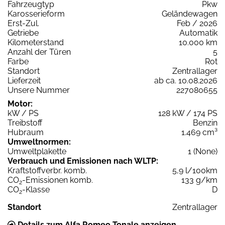
Fahrzeugtyp
Pkw
Karosserieform
Geländewagen
Erst-Zul.
Feb / 2026
Getriebe
Automatik
Kilometerstand
10.000 km
Anzahl der Türen
5
Farbe
Rot
Standort
Zentrallager
Lieferzeit
ab ca. 10.08.2026
Unsere Nummer
227080655
Motor:
kW / PS
128 kW / 174 PS
Treibstoff
Benzin
Hubraum
1.469 cm³
Umweltnormen:
Umweltplakette
1 (None)
Verbrauch und Emissionen nach WLTP:
Kraftstoffverbr. komb.
5,9 l/100km
CO
-Emissionen komb.
133 g/km
2
CO
-Klasse
D
2
Standort
Zentrallager
Details zum Alfa Romeo Tonale anzeigen