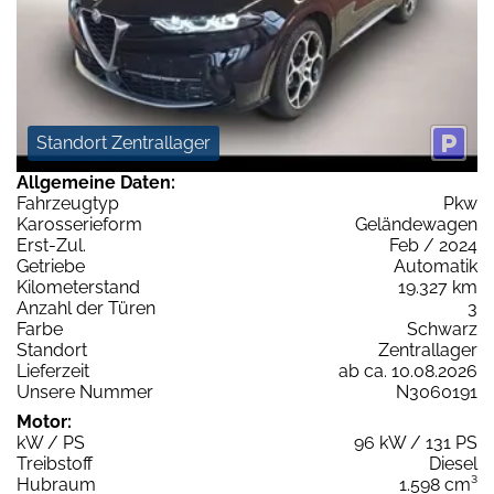
Standort Zentrallager
Allgemeine Daten:
Fahrzeugtyp
Pkw
Karosserieform
Geländewagen
Erst-Zul.
Feb / 2024
Getriebe
Automatik
Kilometerstand
19.327 km
Anzahl der Türen
3
Farbe
Schwarz
Standort
Zentrallager
Lieferzeit
ab ca. 10.08.2026
Unsere Nummer
N3060191
Motor:
kW / PS
96 kW / 131 PS
Treibstoff
Diesel
Hubraum
1.598 cm³