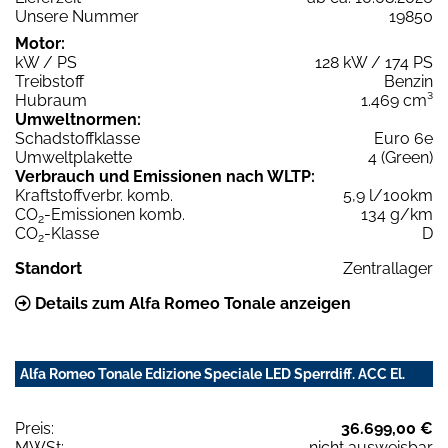
Unsere Nummer
19850
Motor:
kW / PS
128 kW / 174 PS
Treibstoff
Benzin
Hubraum
1.469 cm³
Umweltnormen:
Schadstoffklasse
Euro 6e
Umweltplakette
4 (Green)
Verbrauch und Emissionen nach WLTP:
Kraftstoffverbr. komb.
5,9 l/100km
CO
-Emissionen komb.
134 g/km
2
CO
-Klasse
D
2
Standort
Zentrallager
Details zum Alfa Romeo Tonale anzeigen
Alfa Romeo Tonale Edizione Speciale LED Sperrdiff. ACC El.
Preis:
36.699,00 €
MWSt:
nicht ausweisbar