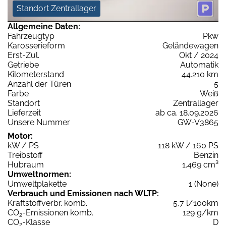
Standort Zentrallager
Allgemeine Daten:
Fahrzeugtyp
Pkw
Karosserieform
Geländewagen
Erst-Zul.
Okt / 2024
Getriebe
Automatik
Kilometerstand
44.210 km
Anzahl der Türen
5
Farbe
Weiß
Standort
Zentrallager
Lieferzeit
ab ca. 18.09.2026
Unsere Nummer
GW-V3865
Motor:
kW / PS
118 kW / 160 PS
Treibstoff
Benzin
Hubraum
1.469 cm³
Umweltnormen:
Umweltplakette
1 (None)
Verbrauch und Emissionen nach WLTP:
Kraftstoffverbr. komb.
5,7 l/100km
CO
-Emissionen komb.
129 g/km
2
CO
-Klasse
D
2