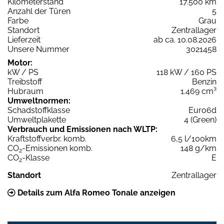
Kilometerstand
17.500 km
Anzahl der Türen
5
Farbe
Grau
Standort
Zentrallager
Lieferzeit
ab ca. 10.08.2026
Unsere Nummer
3021458
Motor:
kW / PS
118 kW / 160 PS
Treibstoff
Benzin
Hubraum
1.469 cm³
Umweltnormen:
Schadstoffklasse
Euro6d
Umweltplakette
4 (Green)
Verbrauch und Emissionen nach WLTP:
Kraftstoffverbr. komb.
6,5 l/100km
CO
-Emissionen komb.
148 g/km
2
CO
-Klasse
E
2
Standort
Zentrallager
Details zum Alfa Romeo Tonale anzeigen