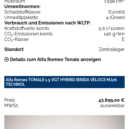
Hubraum
1.598 cm³
Umweltnormen:
Schadstoffklasse
Euro6d
Umweltplakette
4 (Green)
Verbrauch und Emissionen nach WLTP:
Kraftstoffverbr. komb.
5,6 l/100km
CO
-Emissionen komb.
146 g/km
2
CO
-Klasse
E
2
Standort
Zentrallager
Details zum Alfa Romeo Tonale anzeigen
Alfa Romeo TONALE 1.5 VGT HYBRID IBRIDA VELOCE MJ26
TECHNOL
Preis:
43.899,00 €
MWSt:
ausweisbar