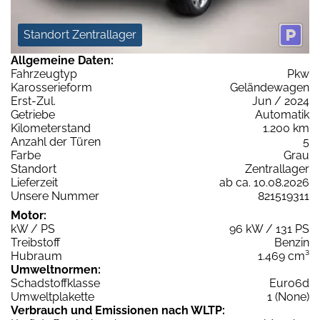
Standort Zentrallager
Allgemeine Daten:
Fahrzeugtyp
Pkw
Karosserieform
Geländewagen
Erst-Zul.
Jun / 2024
Getriebe
Automatik
Kilometerstand
1.200 km
Anzahl der Türen
5
Farbe
Grau
Standort
Zentrallager
Lieferzeit
ab ca. 10.08.2026
Unsere Nummer
821519311
Motor:
kW / PS
96 kW / 131 PS
Treibstoff
Benzin
Hubraum
1.469 cm³
Umweltnormen:
Schadstoffklasse
Euro6d
Umweltplakette
1 (None)
Verbrauch und Emissionen nach WLTP: