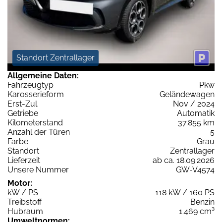
Standort Zentrallager
Allgemeine Daten:
Fahrzeugtyp
Pkw
Karosserieform
Geländewagen
Erst-Zul.
Nov / 2024
Getriebe
Automatik
Kilometerstand
37.855 km
Anzahl der Türen
5
Farbe
Grau
Standort
Zentrallager
Lieferzeit
ab ca. 18.09.2026
Unsere Nummer
GW-V4574
Motor:
kW / PS
118 kW / 160 PS
Treibstoff
Benzin
Hubraum
1.469 cm³
Umweltnormen: