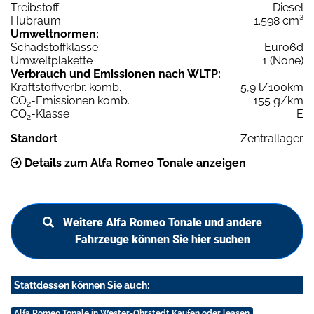
Treibstoff
Diesel
Hubraum
1.598 cm³
Umweltnormen:
Schadstoffklasse
Euro6d
Umweltplakette
1 (None)
Verbrauch und Emissionen nach WLTP:
Kraftstoffverbr. komb.
5,9 l/100km
CO
-Emissionen komb.
155 g/km
2
CO
-Klasse
E
2
Standort
Zentrallager
Details zum Alfa Romeo Tonale anzeigen
Weitere Alfa Romeo Tonale und andere
Fahrzeuge können Sie hier suchen
Stattdessen können Sie auch:
Alfa Romeo Tonale in Wester-Ohrstedt Kaufen oder leasen