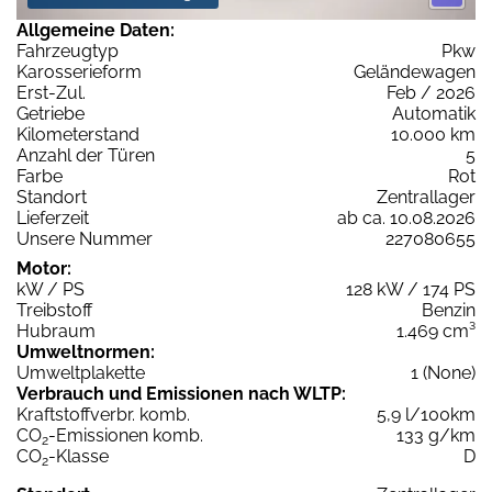
Allgemeine Daten:
Fahrzeugtyp
Pkw
Karosserieform
Geländewagen
Erst-Zul.
Feb / 2026
Getriebe
Automatik
Kilometerstand
10.000 km
Anzahl der Türen
5
Farbe
Rot
Standort
Zentrallager
Lieferzeit
ab ca. 10.08.2026
Unsere Nummer
227080655
Motor:
kW / PS
128 kW / 174 PS
Treibstoff
Benzin
Hubraum
1.469 cm³
Umweltnormen:
Umweltplakette
1 (None)
Verbrauch und Emissionen nach WLTP:
Kraftstoffverbr. komb.
5,9 l/100km
CO
-Emissionen komb.
133 g/km
2
CO
-Klasse
D
2