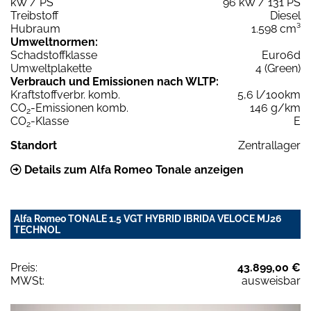
kW / PS
96 kW / 131 PS
Treibstoff
Diesel
Hubraum
1.598 cm³
Umweltnormen:
Schadstoffklasse
Euro6d
Umweltplakette
4 (Green)
Verbrauch und Emissionen nach WLTP:
Kraftstoffverbr. komb.
5,6 l/100km
CO
-Emissionen komb.
146 g/km
2
CO
-Klasse
E
2
Standort
Zentrallager
Details zum Alfa Romeo Tonale anzeigen
Alfa Romeo TONALE 1.5 VGT HYBRID IBRIDA VELOCE MJ26
TECHNOL
Preis:
43.899,00 €
MWSt:
ausweisbar