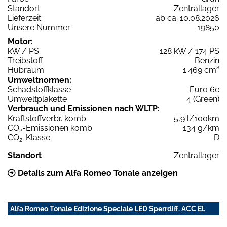
Standort
Zentrallager
Lieferzeit
ab ca. 10.08.2026
Unsere Nummer
19850
Motor:
kW / PS
128 kW / 174 PS
Treibstoff
Benzin
Hubraum
1.469 cm³
Umweltnormen:
Schadstoffklasse
Euro 6e
Umweltplakette
4 (Green)
Verbrauch und Emissionen nach WLTP:
Kraftstoffverbr. komb.
5,9 l/100km
CO
-Emissionen komb.
134 g/km
2
CO
-Klasse
D
2
Standort
Zentrallager
Details zum Alfa Romeo Tonale anzeigen
Alfa Romeo Tonale Edizione Speciale LED Sperrdiff. ACC El.