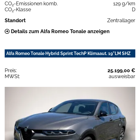
CO
-Emissionen komb.
129 g/km
2
CO
-Klasse
D
2
Standort
Zentrallager
Details zum Alfa Romeo Tonale anzeigen
Alfa Romeo Tonale Hybrid Sprint TechP Klimaaut. 19"LM SHZ
Preis:
25.199,00 €
MWSt:
ausweisbar