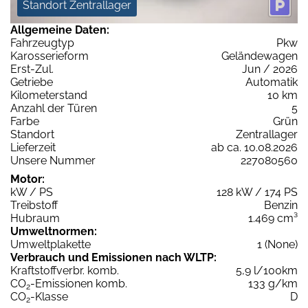
Standort Zentrallager
Allgemeine Daten:
Fahrzeugtyp
Pkw
Karosserieform
Geländewagen
Erst-Zul.
Jun / 2026
Getriebe
Automatik
Kilometerstand
10 km
Anzahl der Türen
5
Farbe
Grün
Standort
Zentrallager
Lieferzeit
ab ca. 10.08.2026
Unsere Nummer
227080560
Motor:
kW / PS
128 kW / 174 PS
Treibstoff
Benzin
Hubraum
1.469 cm³
Umweltnormen:
Umweltplakette
1 (None)
Verbrauch und Emissionen nach WLTP:
Kraftstoffverbr. komb.
5,9 l/100km
CO
-Emissionen komb.
133 g/km
2
CO
-Klasse
D
2