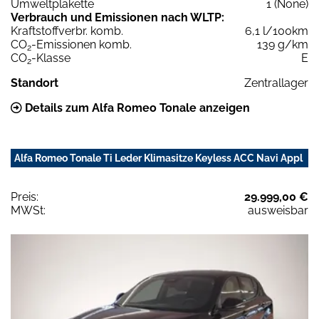
Umweltplakette
1 (None)
Verbrauch und Emissionen nach WLTP:
Kraftstoffverbr. komb.
6,1 l/100km
CO
-Emissionen komb.
139 g/km
2
CO
-Klasse
E
2
Standort
Zentrallager
Details zum Alfa Romeo Tonale anzeigen
Alfa Romeo Tonale Ti Leder Klimasitze Keyless ACC Navi Appl
Preis:
29.999,00 €
MWSt:
ausweisbar