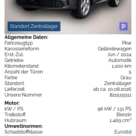
Standort Zentrallager
Allgemeine Daten:
Fahrzeugtyp
Pkw
Karosserieform
Geländewagen
Erst-Zul.
Jun / 2024
Getriebe
Automatik
Kilometerstand
1.200 km
Anzahl der Türen
5
Farbe
Grau
Standort
Zentrallager
Lieferzeit
ab ca. 10.08.2026
Unsere Nummer
821519311
Motor:
kW / PS
96 kW / 131 PS
Treibstoff
Benzin
Hubraum
1.469 cm³
Umweltnormen:
Schadstoffklasse
Euro6d