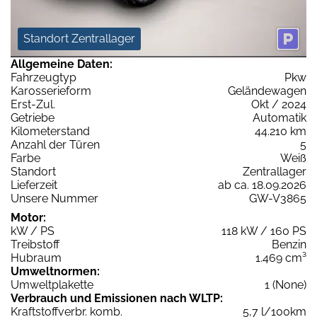
Standort Zentrallager
Allgemeine Daten:
Fahrzeugtyp
Pkw
Karosserieform
Geländewagen
Erst-Zul.
Okt / 2024
Getriebe
Automatik
Kilometerstand
44.210 km
Anzahl der Türen
5
Farbe
Weiß
Standort
Zentrallager
Lieferzeit
ab ca. 18.09.2026
Unsere Nummer
GW-V3865
Motor:
kW / PS
118 kW / 160 PS
Treibstoff
Benzin
Hubraum
1.469 cm³
Umweltnormen:
Umweltplakette
1 (None)
Verbrauch und Emissionen nach WLTP:
Kraftstoffverbr. komb.
5,7 l/100km