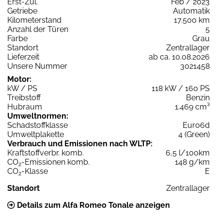
Erst-Zul.
Feb / 2023
Getriebe
Automatik
Kilometerstand
17.500 km
Anzahl der Türen
5
Farbe
Grau
Standort
Zentrallager
Lieferzeit
ab ca. 10.08.2026
Unsere Nummer
3021458
Motor:
kW / PS
118 kW / 160 PS
Treibstoff
Benzin
Hubraum
1.469 cm³
Umweltnormen:
Schadstoffklasse
Euro6d
Umweltplakette
4 (Green)
Verbrauch und Emissionen nach WLTP:
Kraftstoffverbr. komb.
6,5 l/100km
CO
-Emissionen komb.
148 g/km
2
CO
-Klasse
E
2
Standort
Zentrallager
Details zum Alfa Romeo Tonale anzeigen