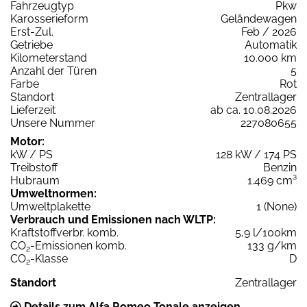
Fahrzeugtyp
Pkw
Karosserieform
Geländewagen
Erst-Zul.
Feb / 2026
Getriebe
Automatik
Kilometerstand
10.000 km
Anzahl der Türen
5
Farbe
Rot
Standort
Zentrallager
Lieferzeit
ab ca. 10.08.2026
Unsere Nummer
227080655
Motor:
kW / PS
128 kW / 174 PS
Treibstoff
Benzin
Hubraum
1.469 cm³
Umweltnormen:
Umweltplakette
1 (None)
Verbrauch und Emissionen nach WLTP:
Kraftstoffverbr. komb.
5,9 l/100km
CO
-Emissionen komb.
133 g/km
2
CO
-Klasse
D
2
Standort
Zentrallager
Details zum Alfa Romeo Tonale anzeigen