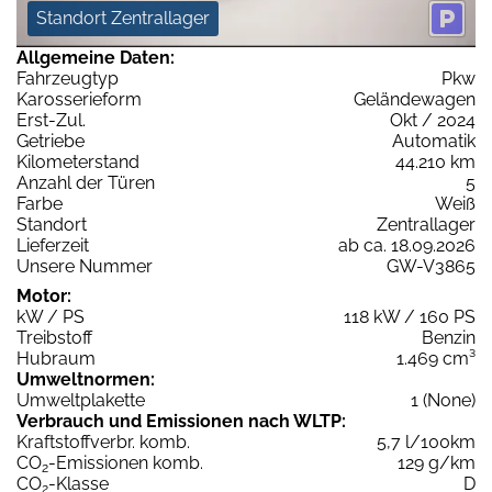
Standort Zentrallager
Allgemeine Daten:
Fahrzeugtyp
Pkw
Karosserieform
Geländewagen
Erst-Zul.
Okt / 2024
Getriebe
Automatik
Kilometerstand
44.210 km
Anzahl der Türen
5
Farbe
Weiß
Standort
Zentrallager
Lieferzeit
ab ca. 18.09.2026
Unsere Nummer
GW-V3865
Motor:
kW / PS
118 kW / 160 PS
Treibstoff
Benzin
Hubraum
1.469 cm³
Umweltnormen:
Umweltplakette
1 (None)
Verbrauch und Emissionen nach WLTP:
Kraftstoffverbr. komb.
5,7 l/100km
CO
-Emissionen komb.
129 g/km
2
CO
-Klasse
D
2