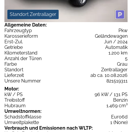
Standort Zentrallager
Allgemeine Daten:
Fahrzeugtyp
Pkw
Karosserieform
Geländewagen
Erst-Zul.
Jun / 2024
Getriebe
Automatik
Kilometerstand
1.200 km
Anzahl der Türen
5
Farbe
Grau
Standort
Zentrallager
Lieferzeit
ab ca. 10.08.2026
Unsere Nummer
821519311
Motor:
kW / PS
96 kW / 131 PS
Treibstoff
Benzin
Hubraum
1.469 cm³
Umweltnormen:
Schadstoffklasse
Euro6d
Umweltplakette
1 (None)
Verbrauch und Emissionen nach WLTP: