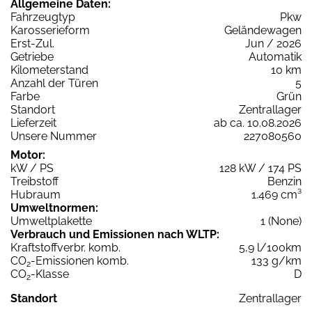
Allgemeine Daten:
Fahrzeugtyp
Pkw
Karosserieform
Geländewagen
Erst-Zul.
Jun / 2026
Getriebe
Automatik
Kilometerstand
10 km
Anzahl der Türen
5
Farbe
Grün
Standort
Zentrallager
Lieferzeit
ab ca. 10.08.2026
Unsere Nummer
227080560
Motor:
kW / PS
128 kW / 174 PS
Treibstoff
Benzin
Hubraum
1.469 cm³
Umweltnormen:
Umweltplakette
1 (None)
Verbrauch und Emissionen nach WLTP:
Kraftstoffverbr. komb.
5,9 l/100km
CO
-Emissionen komb.
133 g/km
2
CO
-Klasse
D
2
Standort
Zentrallager