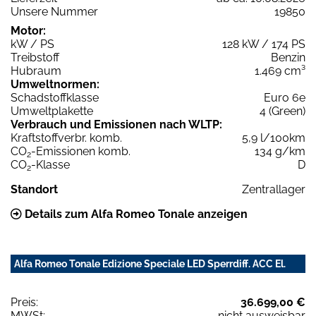
Unsere Nummer
19850
Motor:
kW / PS
128 kW / 174 PS
Treibstoff
Benzin
Hubraum
1.469 cm³
Umweltnormen:
Schadstoffklasse
Euro 6e
Umweltplakette
4 (Green)
Verbrauch und Emissionen nach WLTP:
Kraftstoffverbr. komb.
5,9 l/100km
CO
-Emissionen komb.
134 g/km
2
CO
-Klasse
D
2
Standort
Zentrallager
Details zum Alfa Romeo Tonale anzeigen
Alfa Romeo Tonale Edizione Speciale LED Sperrdiff. ACC El.
Preis:
36.699,00 €
MWSt:
nicht ausweisbar