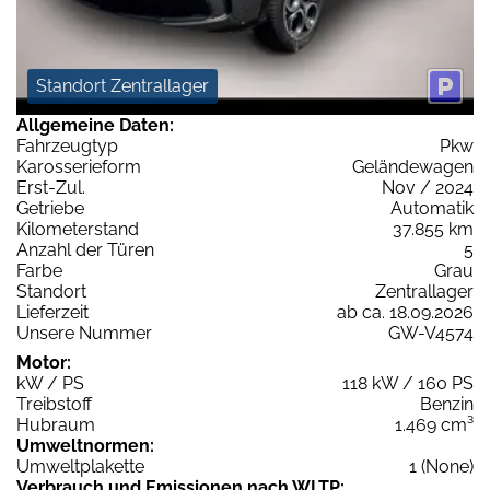
Standort Zentrallager
Allgemeine Daten:
Fahrzeugtyp
Pkw
Karosserieform
Geländewagen
Erst-Zul.
Nov / 2024
Getriebe
Automatik
Kilometerstand
37.855 km
Anzahl der Türen
5
Farbe
Grau
Standort
Zentrallager
Lieferzeit
ab ca. 18.09.2026
Unsere Nummer
GW-V4574
Motor:
kW / PS
118 kW / 160 PS
Treibstoff
Benzin
Hubraum
1.469 cm³
Umweltnormen:
Umweltplakette
1 (None)
Verbrauch und Emissionen nach WLTP: