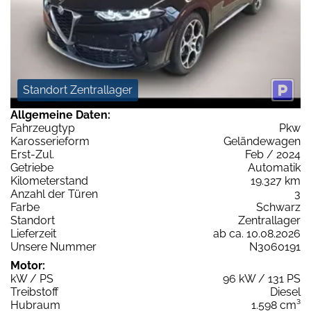
Standort Zentrallager
Allgemeine Daten:
Fahrzeugtyp
Pkw
Karosserieform
Geländewagen
Erst-Zul.
Feb / 2024
Getriebe
Automatik
Kilometerstand
19.327 km
Anzahl der Türen
3
Farbe
Schwarz
Standort
Zentrallager
Lieferzeit
ab ca. 10.08.2026
Unsere Nummer
N3060191
Motor:
kW / PS
96 kW / 131 PS
Treibstoff
Diesel
Hubraum
1.598 cm³