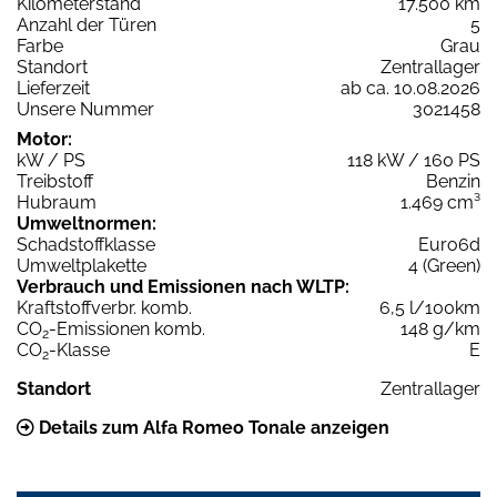
Kilometerstand
17.500 km
Anzahl der Türen
5
Farbe
Grau
Standort
Zentrallager
Lieferzeit
ab ca. 10.08.2026
Unsere Nummer
3021458
Motor:
kW / PS
118 kW / 160 PS
Treibstoff
Benzin
Hubraum
1.469 cm³
Umweltnormen:
Schadstoffklasse
Euro6d
Umweltplakette
4 (Green)
Verbrauch und Emissionen nach WLTP:
Kraftstoffverbr. komb.
6,5 l/100km
CO
-Emissionen komb.
148 g/km
2
CO
-Klasse
E
2
Standort
Zentrallager
Details zum Alfa Romeo Tonale anzeigen