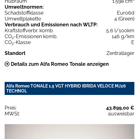
Hubraum
1.598 cm³
Umweltnormen:
Schadstoffklasse
Euro6d
Umweltplakette
4 (Green)
Verbrauch und Emissionen nach WLTP:
Kraftstoffverbr. komb.
5,6 l/100km
CO
-Emissionen komb.
146 g/km
2
CO
-Klasse
E
2
Standort
Zentrallager
Details zum Alfa Romeo Tonale anzeigen
Alfa Romeo TONALE 1.5 VGT HYBRID IBRIDA VELOCE MJ26
TECHNOL
Preis:
43.899,00 €
MWSt:
ausweisbar