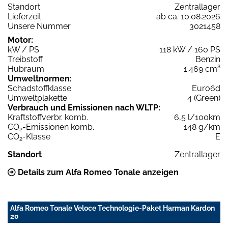
Standort
Zentrallager
Lieferzeit
ab ca. 10.08.2026
Unsere Nummer
3021458
Motor:
kW / PS
118 kW / 160 PS
Treibstoff
Benzin
Hubraum
1.469 cm³
Umweltnormen:
Schadstoffklasse
Euro6d
Umweltplakette
4 (Green)
Verbrauch und Emissionen nach WLTP:
Kraftstoffverbr. komb.
6,5 l/100km
CO
-Emissionen komb.
148 g/km
2
CO
-Klasse
E
2
Standort
Zentrallager
Details zum Alfa Romeo Tonale anzeigen
Alfa Romeo Tonale Veloce Technologie-Paket Harman Kardon
20