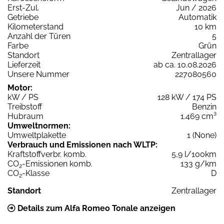
Erst-Zul.
Jun / 2026
Getriebe
Automatik
Kilometerstand
10 km
Anzahl der Türen
5
Farbe
Grün
Standort
Zentrallager
Lieferzeit
ab ca. 10.08.2026
Unsere Nummer
227080560
Motor:
kW / PS
128 kW / 174 PS
Treibstoff
Benzin
Hubraum
1.469 cm³
Umweltnormen:
Umweltplakette
1 (None)
Verbrauch und Emissionen nach WLTP:
Kraftstoffverbr. komb.
5,9 l/100km
CO
-Emissionen komb.
133 g/km
2
CO
-Klasse
D
2
Standort
Zentrallager
Details zum Alfa Romeo Tonale anzeigen