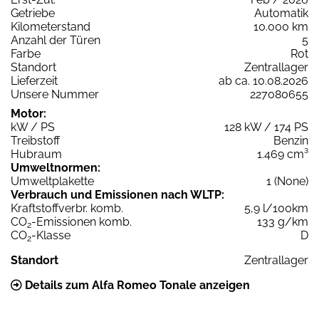
Getriebe
Automatik
Kilometerstand
10.000 km
Anzahl der Türen
5
Farbe
Rot
Standort
Zentrallager
Lieferzeit
ab ca. 10.08.2026
Unsere Nummer
227080655
Motor:
kW / PS
128 kW / 174 PS
Treibstoff
Benzin
Hubraum
1.469 cm³
Umweltnormen:
Umweltplakette
1 (None)
Verbrauch und Emissionen nach WLTP:
Kraftstoffverbr. komb.
5,9 l/100km
CO
-Emissionen komb.
133 g/km
2
CO
-Klasse
D
2
Standort
Zentrallager
Details zum Alfa Romeo Tonale anzeigen