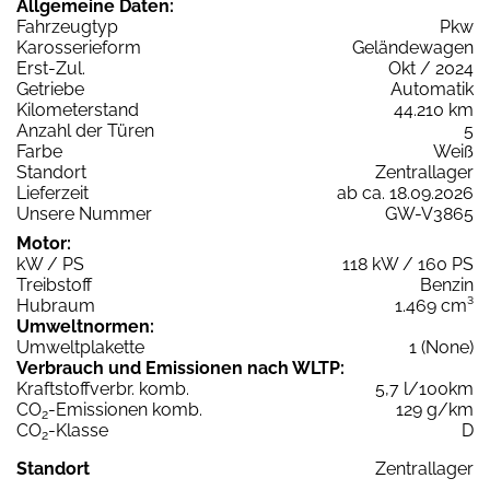
Allgemeine Daten:
Fahrzeugtyp
Pkw
Karosserieform
Geländewagen
Erst-Zul.
Okt / 2024
Getriebe
Automatik
Kilometerstand
44.210 km
Anzahl der Türen
5
Farbe
Weiß
Standort
Zentrallager
Lieferzeit
ab ca. 18.09.2026
Unsere Nummer
GW-V3865
Motor:
kW / PS
118 kW / 160 PS
Treibstoff
Benzin
Hubraum
1.469 cm³
Umweltnormen:
Umweltplakette
1 (None)
Verbrauch und Emissionen nach WLTP:
Kraftstoffverbr. komb.
5,7 l/100km
CO
-Emissionen komb.
129 g/km
2
CO
-Klasse
D
2
Standort
Zentrallager