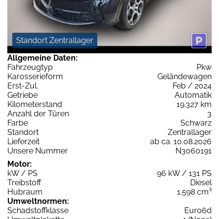
Standort Zentrallager
Allgemeine Daten:
Fahrzeugtyp
Pkw
Karosserieform
Geländewagen
Erst-Zul.
Feb / 2024
Getriebe
Automatik
Kilometerstand
19.327 km
Anzahl der Türen
3
Farbe
Schwarz
Standort
Zentrallager
Lieferzeit
ab ca. 10.08.2026
Unsere Nummer
N3060191
Motor:
kW / PS
96 kW / 131 PS
Treibstoff
Diesel
Hubraum
1.598 cm³
Umweltnormen:
Schadstoffklasse
Euro6d