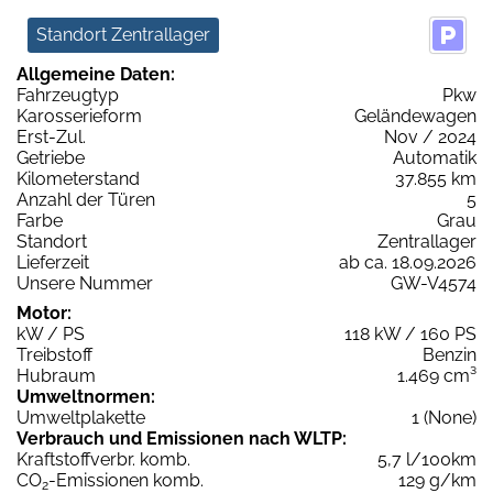
Standort Zentrallager
Allgemeine Daten:
Fahrzeugtyp
Pkw
Karosserieform
Geländewagen
Erst-Zul.
Nov / 2024
Getriebe
Automatik
Kilometerstand
37.855 km
Anzahl der Türen
5
Farbe
Grau
Standort
Zentrallager
Lieferzeit
ab ca. 18.09.2026
Unsere Nummer
GW-V4574
Motor:
kW / PS
118 kW / 160 PS
Treibstoff
Benzin
Hubraum
1.469 cm³
Umweltnormen:
Umweltplakette
1 (None)
Verbrauch und Emissionen nach WLTP:
Kraftstoffverbr. komb.
5,7 l/100km
CO
-Emissionen komb.
129 g/km
2