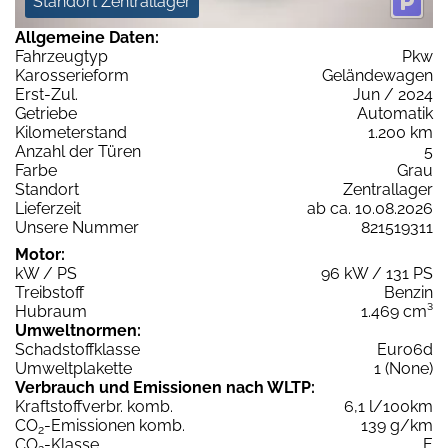
Standort Zentrallager
Allgemeine Daten:
Fahrzeugtyp
Pkw
Karosserieform
Geländewagen
Erst-Zul.
Jun / 2024
Getriebe
Automatik
Kilometerstand
1.200 km
Anzahl der Türen
5
Farbe
Grau
Standort
Zentrallager
Lieferzeit
ab ca. 10.08.2026
Unsere Nummer
821519311
Motor:
kW / PS
96 kW / 131 PS
Treibstoff
Benzin
Hubraum
1.469 cm³
Umweltnormen:
Schadstoffklasse
Euro6d
Umweltplakette
1 (None)
Verbrauch und Emissionen nach WLTP:
Kraftstoffverbr. komb.
6,1 l/100km
CO
-Emissionen komb.
139 g/km
2
CO
-Klasse
E