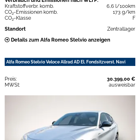
Verbrauch und Emissionen nach WLTP:
Kraftstoffverbr. komb.
6,6 l/100km
CO
-Emissionen komb.
173 g/km
2
CO
-Klasse
F
2
Standort
Zentrallager
Details zum Alfa Romeo Stelvio anzeigen
Alfa Romeo Stelvio Veloce Allrad AD El. Fondsitzverst. Navi
Preis:
30.399,00 €
MWSt:
ausweisbar