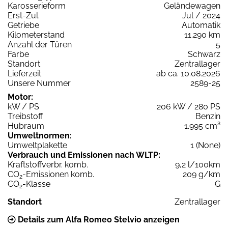
Karosserieform
Geländewagen
Erst-Zul.
Jul / 2024
Getriebe
Automatik
Kilometerstand
11.290 km
Anzahl der Türen
5
Farbe
Schwarz
Standort
Zentrallager
Lieferzeit
ab ca. 10.08.2026
Unsere Nummer
2589-25
Motor:
kW / PS
206 kW / 280 PS
Treibstoff
Benzin
Hubraum
1.995 cm³
Umweltnormen:
Umweltplakette
1 (None)
Verbrauch und Emissionen nach WLTP:
Kraftstoffverbr. komb.
9,2 l/100km
CO
-Emissionen komb.
209 g/km
2
CO
-Klasse
G
2
Standort
Zentrallager
Details zum Alfa Romeo Stelvio anzeigen