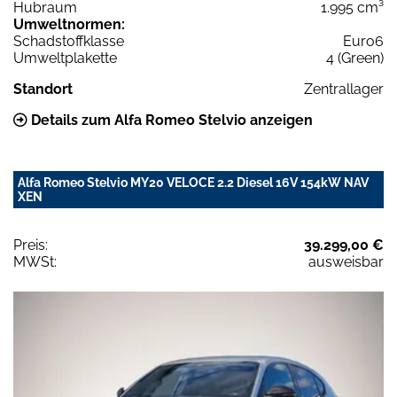
Hubraum
1.995 cm³
Umweltnormen:
Schadstoffklasse
Euro6
Umweltplakette
4 (Green)
Standort
Zentrallager
Details zum Alfa Romeo Stelvio anzeigen
Alfa Romeo Stelvio MY20 VELOCE 2.2 Diesel 16V 154kW NAV
XEN
Preis:
39.299,00 €
MWSt:
ausweisbar