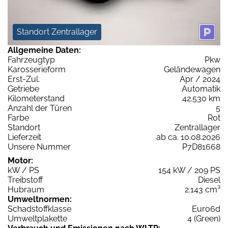
Standort Zentrallager
Allgemeine Daten:
Fahrzeugtyp
Pkw
Karosserieform
Geländewagen
Erst-Zul.
Apr / 2024
Getriebe
Automatik
Kilometerstand
42.530 km
Anzahl der Türen
5
Farbe
Rot
Standort
Zentrallager
Lieferzeit
ab ca. 10.08.2026
Unsere Nummer
P7D81668
Motor:
kW / PS
154 kW / 209 PS
Treibstoff
Diesel
Hubraum
2.143 cm³
Umweltnormen:
Schadstoffklasse
Euro6d
Umweltplakette
4 (Green)