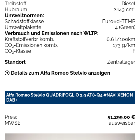
Treibstoff
Diesel
Hubraum
2.143 cm³
Umweltnormen:
Schadstoffklasse
Euro6d-TEMP
Umweltplakette
4 (Green)
Verbrauch und Emissionen nach WLTP:
Kraftstoffverbr. komb.
6,6 l/100km
CO
-Emissionen komb.
173 g/km
2
CO
-Klasse
F
2
Standort
Zentrallager
Details zum Alfa Romeo Stelvio anzeigen
Alfa Romeo Stelvio QUADRIFOGLIO 2.9 AT8-Q4 #NAVI XENON
DAB+
Preis:
51.299,00 €
MWSt:
ausweisbar