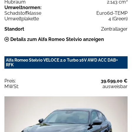
Hubraum
2.143 cm³
Umweltnormen:
Schadstoffklasse
Euro6d-TEMP
Umweltplakette
4 (Green)
Standort
Zentrallager
Details zum Alfa Romeo Stelvio anzeigen
Alfa Romeo Stelvio VELOCE 2.0 Turbo 16V AWD ACC DAB+
RFK
Preis:
39.699,00 €
MWSt:
ausweisbar