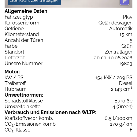
Standort Zentrallager
Allgemeine Daten:
Fahrzeugtyp
Pkw
Karosserieform
Geländewagen
Getriebe
Automatik
Kilometerstand
15 km
Anzahl der Türen
5
Farbe
Grün
Standort
Zentrallager
Lieferzeit
ab ca. 10.08.2026
Unsere Nummer
19803
Motor:
kW / PS
154 kW / 209 PS
Treibstoff
Diesel
Hubraum
2.143 cm³
Umweltnormen:
Schadstoffklasse
Euro 6e
Umweltplakette
4 (Green)
Verbrauch und Emissionen nach WLTP:
Kraftstoffverbr. komb.
6,5 l/100km
CO
-Emissionen komb.
170 g/km
2
CO
-Klasse
F
2