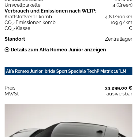
Umweltplakette
4 (Green)
Verbrauch und Emissionen nach WLTP:
Kraftstoffverbr. komb.
4,8 l/100km
CO
-Emissionen komb.
109 g/km
2
CO
-Klasse
C
2
Standort
Zentrallager
Details zum Alfa Romeo Junior anzeigen
Alfa Romeo Junior Ibrida Sport Speciale TechP Matrix 18"LM
Preis:
33.299,00 €
MWSt:
ausweisbar