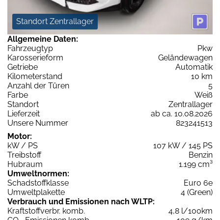
Standort Zentrallager
Allgemeine Daten:
Fahrzeugtyp
Pkw
Karosserieform
Geländewagen
Getriebe
Automatik
Kilometerstand
10 km
Anzahl der Türen
5
Farbe
Weiß
Standort
Zentrallager
Lieferzeit
ab ca. 10.08.2026
Unsere Nummer
823241513
Motor:
kW / PS
107 kW / 145 PS
Treibstoff
Benzin
Hubraum
1.199 cm³
Umweltnormen:
Schadstoffklasse
Euro 6e
Umweltplakette
4 (Green)
Verbrauch und Emissionen nach WLTP:
Kraftstoffverbr. komb.
4,8 l/100km