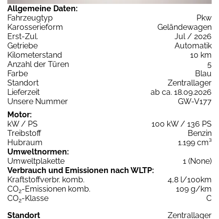
Allgemeine Daten:
Fahrzeugtyp
Pkw
Karosserieform
Geländewagen
Erst-Zul.
Jul / 2026
Getriebe
Automatik
Kilometerstand
10 km
Anzahl der Türen
5
Farbe
Blau
Standort
Zentrallager
Lieferzeit
ab ca. 18.09.2026
Unsere Nummer
GW-V177
Motor:
kW / PS
100 kW / 136 PS
Treibstoff
Benzin
Hubraum
1.199 cm³
Umweltnormen:
Umweltplakette
1 (None)
Verbrauch und Emissionen nach WLTP:
Kraftstoffverbr. komb.
4,8 l/100km
CO
-Emissionen komb.
109 g/km
2
CO
-Klasse
C
2
Standort
Zentrallager