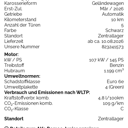
Karosserieform
Geländewagen
Erst-Zul.
Mär / 2026
Getriebe
Automatik
Kilometerstand
10 km
Anzahl der Türen
5
Farbe
Schwarz
Standort
Zentrallager
Lieferzeit
ab ca. 10.08.2026
Unsere Nummer
823241573
Motor:
kW / PS
107 kW / 145 PS
Treibstoff
Benzin
Hubraum
1.199 cm³
Umweltnormen:
Schadstoffklasse
Euro 6e
Umweltplakette
4 (Green)
Verbrauch und Emissionen nach WLTP:
Kraftstoffverbr. komb.
4,8 l/100km
CO
-Emissionen komb.
109 g/km
2
CO
-Klasse
C
2
Standort
Zentrallager