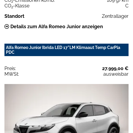
CO
-Emissionen komb.
109 g/km
2
CO
-Klasse
C
2
Standort
Zentrallager
Details zum Alfa Romeo Junior anzeigen
Alfa Romeo Junior Ibrida LED 17"LM Klimaaut Temp CarPla
PDC
Preis:
27.999,00 €
MWSt:
ausweisbar