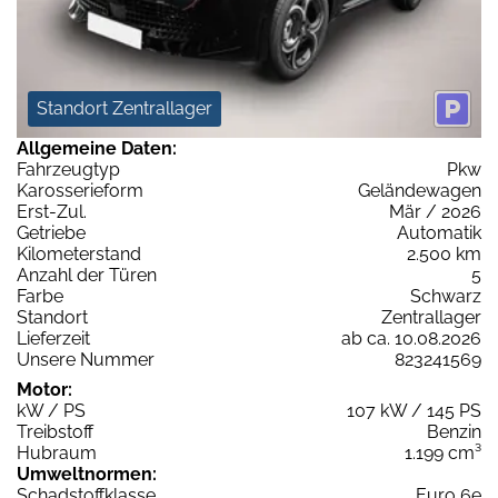
Standort Zentrallager
Allgemeine Daten:
Fahrzeugtyp
Pkw
Karosserieform
Geländewagen
Erst-Zul.
Mär / 2026
Getriebe
Automatik
Kilometerstand
2.500 km
Anzahl der Türen
5
Farbe
Schwarz
Standort
Zentrallager
Lieferzeit
ab ca. 10.08.2026
Unsere Nummer
823241569
Motor:
kW / PS
107 kW / 145 PS
Treibstoff
Benzin
Hubraum
1.199 cm³
Umweltnormen:
Schadstoffklasse
Euro 6e