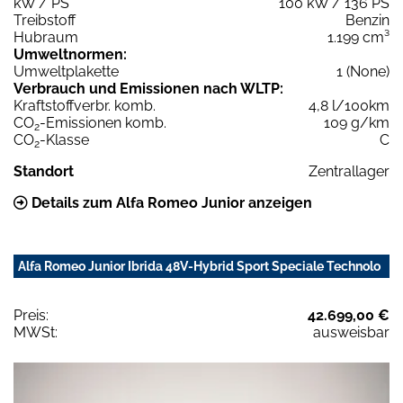
kW / PS
100 kW / 136 PS
Treibstoff
Benzin
Hubraum
1.199 cm³
Umweltnormen:
Umweltplakette
1 (None)
Verbrauch und Emissionen nach WLTP:
Kraftstoffverbr. komb.
4,8 l/100km
CO
-Emissionen komb.
109 g/km
2
CO
-Klasse
C
2
Standort
Zentrallager
Details zum Alfa Romeo Junior anzeigen
Alfa Romeo Junior Ibrida 48V-Hybrid Sport Speciale Technolo
Preis:
42.699,00 €
MWSt:
ausweisbar