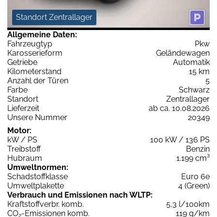
Standort Zentrallager
Allgemeine Daten:
Fahrzeugtyp
Pkw
Karosserieform
Geländewagen
Getriebe
Automatik
Kilometerstand
15 km
Anzahl der Türen
5
Farbe
Schwarz
Standort
Zentrallager
Lieferzeit
ab ca. 10.08.2026
Unsere Nummer
20349
Motor:
kW / PS
100 kW / 136 PS
Treibstoff
Benzin
Hubraum
1.199 cm³
Umweltnormen:
Schadstoffklasse
Euro 6e
Umweltplakette
4 (Green)
Verbrauch und Emissionen nach WLTP:
Kraftstoffverbr. komb.
5,3 l/100km
CO
-Emissionen komb.
119 g/km
2