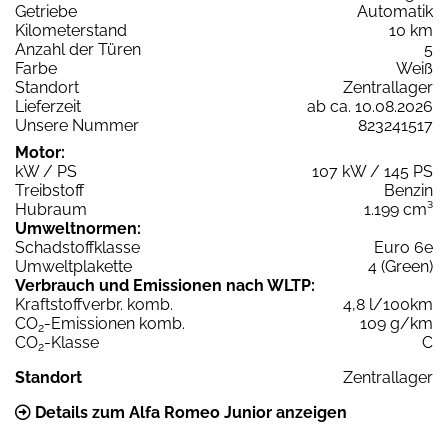
Getriebe
Automatik
Kilometerstand
10 km
Anzahl der Türen
5
Farbe
Weiß
Standort
Zentrallager
Lieferzeit
ab ca. 10.08.2026
Unsere Nummer
823241517
Motor:
kW / PS
107 kW / 145 PS
Treibstoff
Benzin
Hubraum
1.199 cm³
Umweltnormen:
Schadstoffklasse
Euro 6e
Umweltplakette
4 (Green)
Verbrauch und Emissionen nach WLTP:
Kraftstoffverbr. komb.
4,8 l/100km
CO
-Emissionen komb.
109 g/km
2
CO
-Klasse
C
2
Standort
Zentrallager
Details zum Alfa Romeo Junior anzeigen