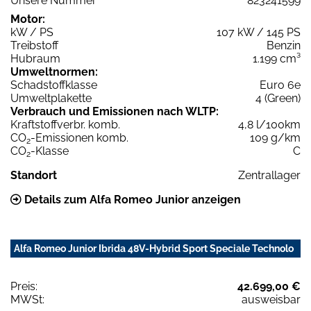
Unsere Nummer
823241599
Motor:
kW / PS
107 kW / 145 PS
Treibstoff
Benzin
Hubraum
1.199 cm³
Umweltnormen:
Schadstoffklasse
Euro 6e
Umweltplakette
4 (Green)
Verbrauch und Emissionen nach WLTP:
Kraftstoffverbr. komb.
4,8 l/100km
CO
-Emissionen komb.
109 g/km
2
CO
-Klasse
C
2
Standort
Zentrallager
Details zum Alfa Romeo Junior anzeigen
Alfa Romeo Junior Ibrida 48V-Hybrid Sport Speciale Technolo
Preis:
42.699,00 €
MWSt:
ausweisbar