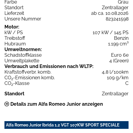
Farbe
Grau
Standort
Zentrallager
Lieferzeit
ab ca. 10.08.2026
Unsere Nummer
823241598
Motor:
kW / PS
107 kW / 145 PS
Treibstoff
Benzin
Hubraum
1.199 cm³
Umweltnormen:
Schadstoffklasse
Euro 6e
Umweltplakette
4 (Green)
Verbrauch und Emissionen nach WLTP:
Kraftstoffverbr. komb.
4,8 l/100km
CO
-Emissionen komb.
109 g/km
2
CO
-Klasse
C
2
Standort
Zentrallager
Details zum Alfa Romeo Junior anzeigen
Alfa Romeo Junior Ibrida 1.2 VGT 107KW SPORT SPECIALE