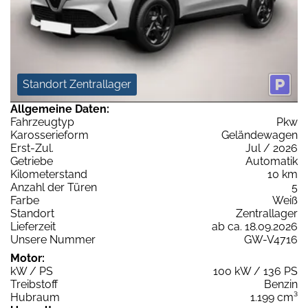
Standort Zentrallager
Allgemeine Daten:
Fahrzeugtyp
Pkw
Karosserieform
Geländewagen
Erst-Zul.
Jul / 2026
Getriebe
Automatik
Kilometerstand
10 km
Anzahl der Türen
5
Farbe
Weiß
Standort
Zentrallager
Lieferzeit
ab ca. 18.09.2026
Unsere Nummer
GW-V4716
Motor:
kW / PS
100 kW / 136 PS
Treibstoff
Benzin
Hubraum
1.199 cm³