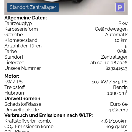
Standort Zentrallager
Allgemeine Daten:
Fahrzeugtyp
Pkw
Karosserieform
Geländewagen
Getriebe
Automatik
Kilometerstand
10 km
Anzahl der Türen
5
Farbe
Weiß
Standort
Zentrallager
Lieferzeit
ab ca. 10.08.2026
Unsere Nummer
823241513
Motor:
kW / PS
107 kW / 145 PS
Treibstoff
Benzin
Hubraum
1.199 cm³
Umweltnormen:
Schadstoffklasse
Euro 6e
Umweltplakette
4 (Green)
Verbrauch und Emissionen nach WLTP:
Kraftstoffverbr. komb.
4,8 l/100km
CO
-Emissionen komb.
109 g/km
2