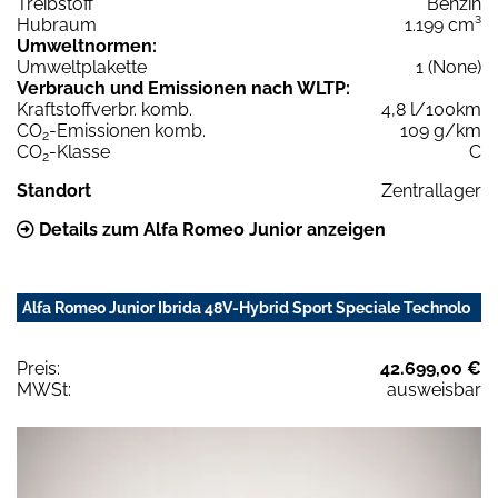
Treibstoff
Benzin
Hubraum
1.199 cm³
Umweltnormen:
Umweltplakette
1 (None)
Verbrauch und Emissionen nach WLTP:
Kraftstoffverbr. komb.
4,8 l/100km
CO
-Emissionen komb.
109 g/km
2
CO
-Klasse
C
2
Standort
Zentrallager
Details zum Alfa Romeo Junior anzeigen
Alfa Romeo Junior Ibrida 48V-Hybrid Sport Speciale Technolo
Preis:
42.699,00 €
MWSt:
ausweisbar