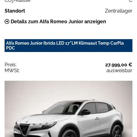
CO
-Klasse
C
2
Standort
Zentrallager
Details zum Alfa Romeo Junior anzeigen
Alfa Romeo Junior Ibrida LED 17"LM Klimaaut Temp CarPla
PDC
Preis:
27.999,00 €
MWSt:
ausweisbar