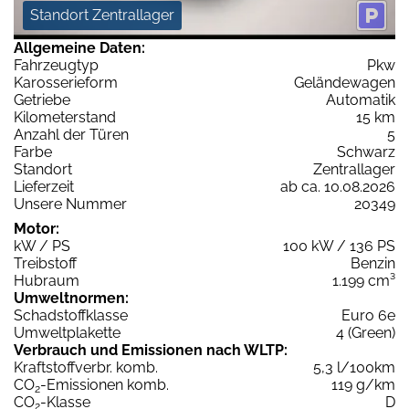
Standort Zentrallager
Allgemeine Daten:
Fahrzeugtyp
Pkw
Karosserieform
Geländewagen
Getriebe
Automatik
Kilometerstand
15 km
Anzahl der Türen
5
Farbe
Schwarz
Standort
Zentrallager
Lieferzeit
ab ca. 10.08.2026
Unsere Nummer
20349
Motor:
kW / PS
100 kW / 136 PS
Treibstoff
Benzin
Hubraum
1.199 cm³
Umweltnormen:
Schadstoffklasse
Euro 6e
Umweltplakette
4 (Green)
Verbrauch und Emissionen nach WLTP:
Kraftstoffverbr. komb.
5,3 l/100km
CO
-Emissionen komb.
119 g/km
2
CO
-Klasse
D
2