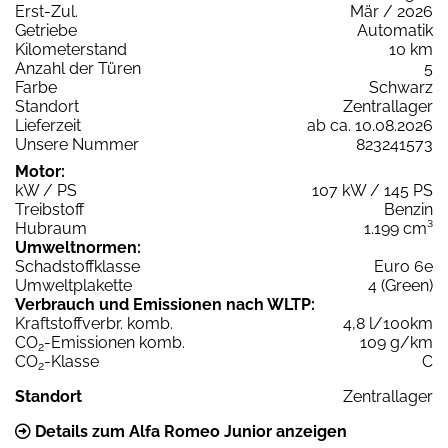
Erst-Zul.
Mär / 2026
Getriebe
Automatik
Kilometerstand
10 km
Anzahl der Türen
5
Farbe
Schwarz
Standort
Zentrallager
Lieferzeit
ab ca. 10.08.2026
Unsere Nummer
823241573
Motor:
kW / PS
107 kW / 145 PS
Treibstoff
Benzin
Hubraum
1.199 cm³
Umweltnormen:
Schadstoffklasse
Euro 6e
Umweltplakette
4 (Green)
Verbrauch und Emissionen nach WLTP:
Kraftstoffverbr. komb.
4,8 l/100km
CO
-Emissionen komb.
109 g/km
2
CO
-Klasse
C
2
Standort
Zentrallager
Details zum Alfa Romeo Junior anzeigen