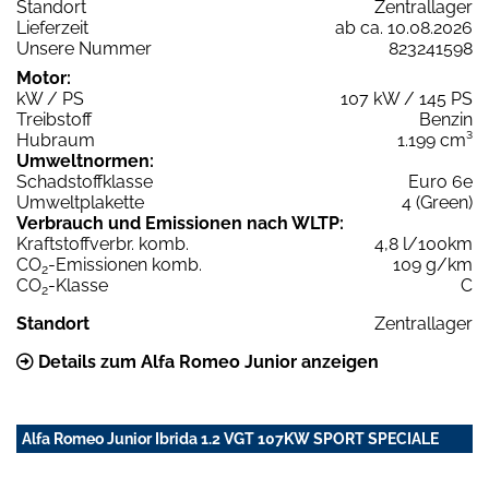
Standort
Zentrallager
Lieferzeit
ab ca. 10.08.2026
Unsere Nummer
823241598
Motor:
kW / PS
107 kW / 145 PS
Treibstoff
Benzin
Hubraum
1.199 cm³
Umweltnormen:
Schadstoffklasse
Euro 6e
Umweltplakette
4 (Green)
Verbrauch und Emissionen nach WLTP:
Kraftstoffverbr. komb.
4,8 l/100km
CO
-Emissionen komb.
109 g/km
2
CO
-Klasse
C
2
Standort
Zentrallager
Details zum Alfa Romeo Junior anzeigen
Alfa Romeo Junior Ibrida 1.2 VGT 107KW SPORT SPECIALE