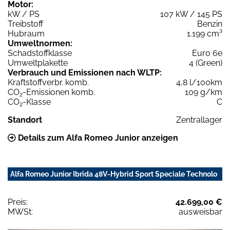
Motor:
kW / PS
107 kW / 145 PS
Treibstoff
Benzin
Hubraum
1.199 cm³
Umweltnormen:
Schadstoffklasse
Euro 6e
Umweltplakette
4 (Green)
Verbrauch und Emissionen nach WLTP:
Kraftstoffverbr. komb.
4,8 l/100km
CO
-Emissionen komb.
109 g/km
2
CO
-Klasse
C
2
Standort
Zentrallager
Details zum Alfa Romeo Junior anzeigen
Alfa Romeo Junior Ibrida 48V-Hybrid Sport Speciale Technolo
Preis:
42.699,00 €
MWSt:
ausweisbar