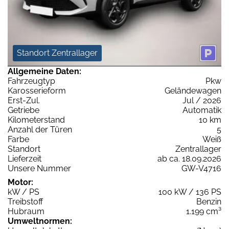
Standort Zentrallager
Allgemeine Daten:
Fahrzeugtyp
Pkw
Karosserieform
Geländewagen
Erst-Zul.
Jul / 2026
Getriebe
Automatik
Kilometerstand
10 km
Anzahl der Türen
5
Farbe
Weiß
Standort
Zentrallager
Lieferzeit
ab ca. 18.09.2026
Unsere Nummer
GW-V4716
Motor:
kW / PS
100 kW / 136 PS
Treibstoff
Benzin
Hubraum
1.199 cm³
Umweltnormen: