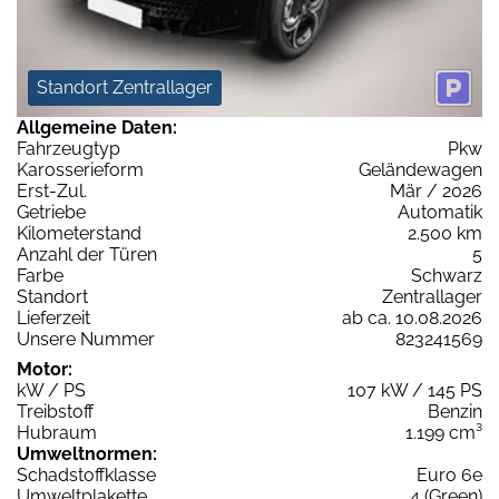
Standort Zentrallager
Allgemeine Daten:
Fahrzeugtyp
Pkw
Karosserieform
Geländewagen
Erst-Zul.
Mär / 2026
Getriebe
Automatik
Kilometerstand
2.500 km
Anzahl der Türen
5
Farbe
Schwarz
Standort
Zentrallager
Lieferzeit
ab ca. 10.08.2026
Unsere Nummer
823241569
Motor:
kW / PS
107 kW / 145 PS
Treibstoff
Benzin
Hubraum
1.199 cm³
Umweltnormen:
Schadstoffklasse
Euro 6e
Umweltplakette
4 (Green)