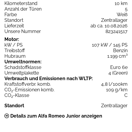
Kilometerstand
10 km
Anzahl der Türen
5
Farbe
Weiß
Standort
Zentrallager
Lieferzeit
ab ca. 10.08.2026
Unsere Nummer
823241517
Motor:
kW / PS
107 kW / 145 PS
Treibstoff
Benzin
Hubraum
1.199 cm³
Umweltnormen:
Schadstoffklasse
Euro 6e
Umweltplakette
4 (Green)
Verbrauch und Emissionen nach WLTP:
Kraftstoffverbr. komb.
4,8 l/100km
CO
-Emissionen komb.
109 g/km
2
CO
-Klasse
C
2
Standort
Zentrallager
Details zum Alfa Romeo Junior anzeigen