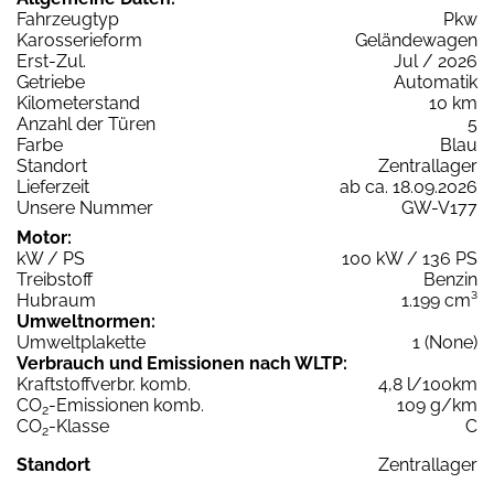
Fahrzeugtyp
Pkw
Karosserieform
Geländewagen
Erst-Zul.
Jul / 2026
Getriebe
Automatik
Kilometerstand
10 km
Anzahl der Türen
5
Farbe
Blau
Standort
Zentrallager
Lieferzeit
ab ca. 18.09.2026
Unsere Nummer
GW-V177
Motor:
kW / PS
100 kW / 136 PS
Treibstoff
Benzin
Hubraum
1.199 cm³
Umweltnormen:
Umweltplakette
1 (None)
Verbrauch und Emissionen nach WLTP:
Kraftstoffverbr. komb.
4,8 l/100km
CO
-Emissionen komb.
109 g/km
2
CO
-Klasse
C
2
Standort
Zentrallager