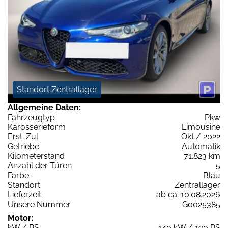
Standort Zentrallager
Allgemeine Daten:
Fahrzeugtyp
Pkw
Karosserieform
Limousine
Erst-Zul.
Okt / 2022
Getriebe
Automatik
Kilometerstand
71.823 km
Anzahl der Türen
5
Farbe
Blau
Standort
Zentrallager
Lieferzeit
ab ca. 10.08.2026
Unsere Nummer
G0025385
Motor:
kW / PS
140 kW / 190 PS