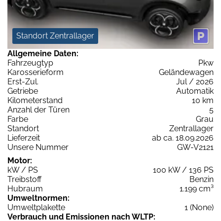
Standort Zentrallager
Allgemeine Daten:
Fahrzeugtyp
Pkw
Karosserieform
Geländewagen
Erst-Zul.
Jul / 2026
Getriebe
Automatik
Kilometerstand
10 km
Anzahl der Türen
5
Farbe
Grau
Standort
Zentrallager
Lieferzeit
ab ca. 18.09.2026
Unsere Nummer
GW-V2121
Motor:
kW / PS
100 kW / 136 PS
Treibstoff
Benzin
Hubraum
1.199 cm³
Umweltnormen:
Umweltplakette
1 (None)
Verbrauch und Emissionen nach WLTP: