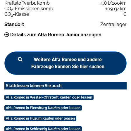
Kraftstoffverbr. komb.
4,8 l/100km
CO
-Emissionen komb.
109 g/km
2
CO
-Klasse
C
2
Standort
Zentrallager
Details zum Alfa Romeo Junior anzeigen
Weitere Alfa Romeo und andere
Fahrzeuge können Sie hier suchen
Stattdessen können Sie auch:
Alfa Romeo in Wester-Ohrstedt Kaufen oder leasen
Alfa Romeo in Flensburg Kaufen oder leasen
Alfa Romeo in Husum Kaufen oder leasen
Alfa Romeo in Schleswig Kaufen oder leasen