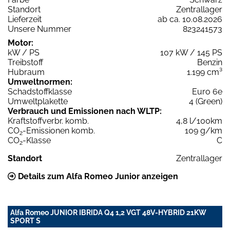
Standort
Zentrallager
Lieferzeit
ab ca. 10.08.2026
Unsere Nummer
823241573
Motor:
kW / PS
107 kW / 145 PS
Treibstoff
Benzin
Hubraum
1.199 cm³
Umweltnormen:
Schadstoffklasse
Euro 6e
Umweltplakette
4 (Green)
Verbrauch und Emissionen nach WLTP:
Kraftstoffverbr. komb.
4,8 l/100km
CO
-Emissionen komb.
109 g/km
2
CO
-Klasse
C
2
Standort
Zentrallager
Details zum Alfa Romeo Junior anzeigen
Alfa Romeo JUNIOR IBRIDA Q4 1,2 VGT 48V-HYBRID 21KW
SPORT S