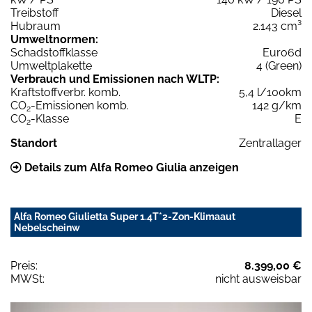
Treibstoff
Diesel
Hubraum
2.143 cm³
Umweltnormen:
Schadstoffklasse
Euro6d
Umweltplakette
4 (Green)
Verbrauch und Emissionen nach WLTP:
Kraftstoffverbr. komb.
5,4 l/100km
CO
-Emissionen komb.
142 g/km
2
CO
-Klasse
E
2
Standort
Zentrallager
Details zum Alfa Romeo Giulia anzeigen
Alfa Romeo Giulietta Super 1.4T*2-Zon-Klimaaut
Nebelscheinw
Preis:
8.399,00 €
MWSt:
nicht ausweisbar