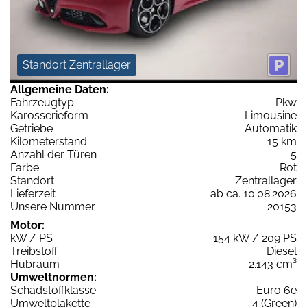
Standort Zentrallager
Allgemeine Daten:
Fahrzeugtyp
Pkw
Karosserieform
Limousine
Getriebe
Automatik
Kilometerstand
15 km
Anzahl der Türen
5
Farbe
Rot
Standort
Zentrallager
Lieferzeit
ab ca. 10.08.2026
Unsere Nummer
20153
Motor:
kW / PS
154 kW / 209 PS
Treibstoff
Diesel
Hubraum
2.143 cm³
Umweltnormen:
Schadstoffklasse
Euro 6e
Umweltplakette
4 (Green)