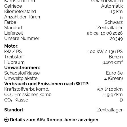
Karosserieform
Geländewagen
Getriebe
Automatik
Kilometerstand
15 km
Anzahl der Türen
5
Farbe
Schwarz
Standort
Zentrallager
Lieferzeit
ab ca. 10.08.2026
Unsere Nummer
20349
Motor:
kW / PS
100 kW / 136 PS
Treibstoff
Benzin
Hubraum
1.199 cm³
Umweltnormen:
Schadstoffklasse
Euro 6e
Umweltplakette
4 (Green)
Verbrauch und Emissionen nach WLTP:
Kraftstoffverbr. komb.
5,3 l/100km
CO
-Emissionen komb.
119 g/km
2
CO
-Klasse
D
2
Standort
Zentrallager
Details zum Alfa Romeo Junior anzeigen