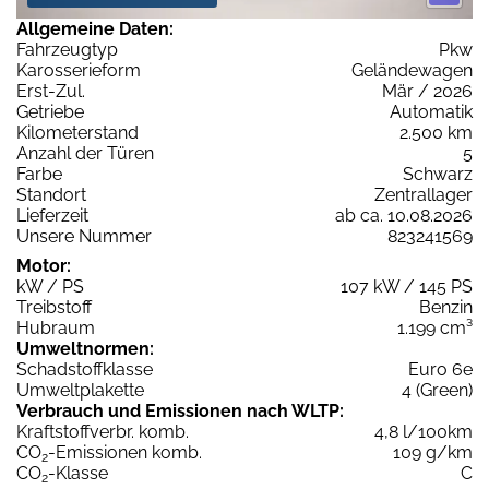
Allgemeine Daten:
Fahrzeugtyp
Pkw
Karosserieform
Geländewagen
Erst-Zul.
Mär / 2026
Getriebe
Automatik
Kilometerstand
2.500 km
Anzahl der Türen
5
Farbe
Schwarz
Standort
Zentrallager
Lieferzeit
ab ca. 10.08.2026
Unsere Nummer
823241569
Motor:
kW / PS
107 kW / 145 PS
Treibstoff
Benzin
Hubraum
1.199 cm³
Umweltnormen:
Schadstoffklasse
Euro 6e
Umweltplakette
4 (Green)
Verbrauch und Emissionen nach WLTP:
Kraftstoffverbr. komb.
4,8 l/100km
CO
-Emissionen komb.
109 g/km
2
CO
-Klasse
C
2