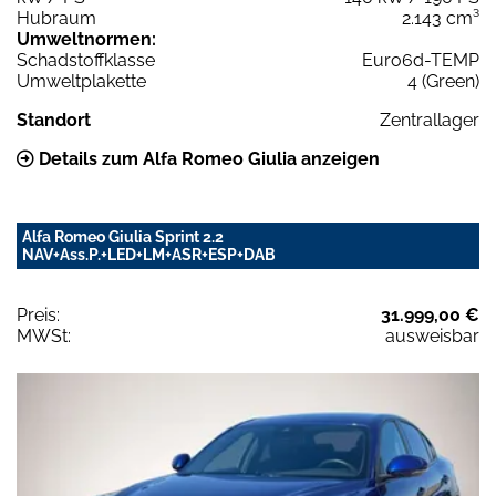
Hubraum
2.143 cm³
Umweltnormen:
Schadstoffklasse
Euro6d-TEMP
Umweltplakette
4 (Green)
Standort
Zentrallager
Details zum Alfa Romeo Giulia anzeigen
Alfa Romeo Giulia Sprint 2.2
NAV+Ass.P.+LED+LM+ASR+ESP+DAB
Preis:
31.999,00 €
MWSt:
ausweisbar