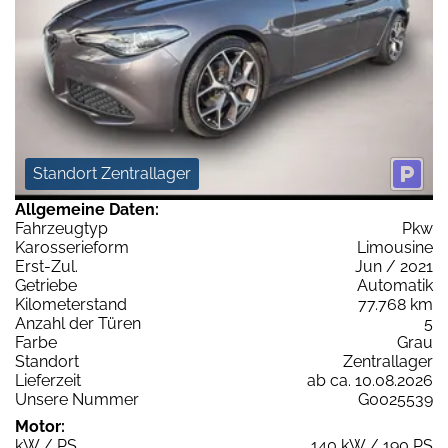
Standort Zentrallager
Allgemeine Daten:
Fahrzeugtyp
Pkw
Karosserieform
Limousine
Erst-Zul.
Jun / 2021
Getriebe
Automatik
Kilometerstand
77.768 km
Anzahl der Türen
5
Farbe
Grau
Standort
Zentrallager
Lieferzeit
ab ca. 10.08.2026
Unsere Nummer
G0025539
Motor:
kW / PS
140 kW / 190 PS