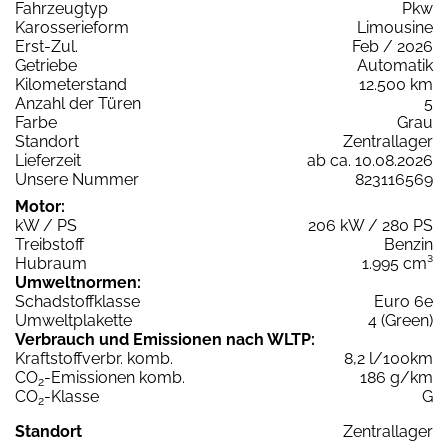
Fahrzeugtyp
Pkw
Karosserieform
Limousine
Erst-Zul.
Feb / 2026
Getriebe
Automatik
Kilometerstand
12.500 km
Anzahl der Türen
5
Farbe
Grau
Standort
Zentrallager
Lieferzeit
ab ca. 10.08.2026
Unsere Nummer
823116569
Motor:
kW / PS
206 kW / 280 PS
Treibstoff
Benzin
Hubraum
1.995 cm³
Umweltnormen:
Schadstoffklasse
Euro 6e
Umweltplakette
4 (Green)
Verbrauch und Emissionen nach WLTP:
Kraftstoffverbr. komb.
8,2 l/100km
CO
-Emissionen komb.
186 g/km
2
CO
-Klasse
G
2
Standort
Zentrallager