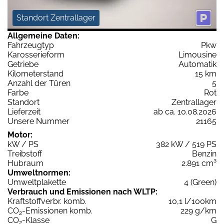
Standort Zentrallager
Allgemeine Daten:
Fahrzeugtyp
Pkw
Karosserieform
Limousine
Getriebe
Automatik
Kilometerstand
15 km
Anzahl der Türen
5
Farbe
Rot
Standort
Zentrallager
Lieferzeit
ab ca. 10.08.2026
Unsere Nummer
21165
Motor:
kW / PS
382 kW / 519 PS
Treibstoff
Benzin
Hubraum
2.891 cm³
Umweltnormen:
Umweltplakette
4 (Green)
Verbrauch und Emissionen nach WLTP:
Kraftstoffverbr. komb.
10,1 l/100km
CO
-Emissionen komb.
229 g/km
2
CO
-Klasse
G
2