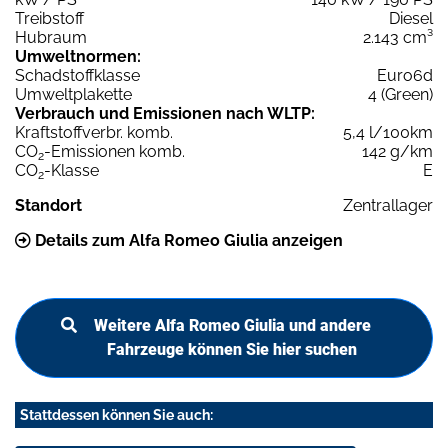
Treibstoff
Diesel
Hubraum
2.143 cm³
Umweltnormen:
Schadstoffklasse
Euro6d
Umweltplakette
4 (Green)
Verbrauch und Emissionen nach WLTP:
Kraftstoffverbr. komb.
5,4 l/100km
CO
-Emissionen komb.
142 g/km
2
CO
-Klasse
E
2
Standort
Zentrallager
Details zum Alfa Romeo Giulia anzeigen
Weitere Alfa Romeo Giulia und andere
Fahrzeuge können Sie hier suchen
Stattdessen können Sie auch: