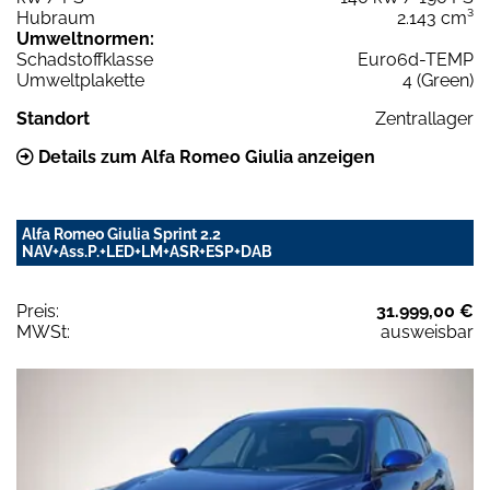
Hubraum
2.143 cm³
Umweltnormen:
Schadstoffklasse
Euro6d-TEMP
Umweltplakette
4 (Green)
Standort
Zentrallager
Details zum Alfa Romeo Giulia anzeigen
Alfa Romeo Giulia Sprint 2.2
NAV+Ass.P.+LED+LM+ASR+ESP+DAB
Preis:
31.999,00 €
MWSt:
ausweisbar