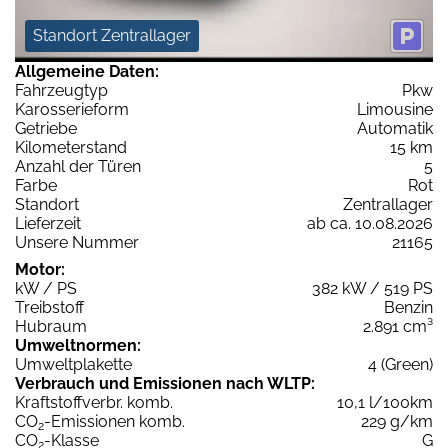
Standort Zentrallager
Allgemeine Daten:
Fahrzeugtyp
Pkw
Karosserieform
Limousine
Getriebe
Automatik
Kilometerstand
15 km
Anzahl der Türen
5
Farbe
Rot
Standort
Zentrallager
Lieferzeit
ab ca. 10.08.2026
Unsere Nummer
21165
Motor:
kW / PS
382 kW / 519 PS
Treibstoff
Benzin
Hubraum
2.891 cm³
Umweltnormen:
Umweltplakette
4 (Green)
Verbrauch und Emissionen nach WLTP:
Kraftstoffverbr. komb.
10,1 l/100km
CO
-Emissionen komb.
229 g/km
2
CO
-Klasse
G
2