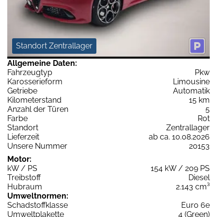
Standort Zentrallager
Allgemeine Daten:
Fahrzeugtyp
Pkw
Karosserieform
Limousine
Getriebe
Automatik
Kilometerstand
15 km
Anzahl der Türen
5
Farbe
Rot
Standort
Zentrallager
Lieferzeit
ab ca. 10.08.2026
Unsere Nummer
20153
Motor:
kW / PS
154 kW / 209 PS
Treibstoff
Diesel
Hubraum
2.143 cm³
Umweltnormen:
Schadstoffklasse
Euro 6e
Umweltplakette
4 (Green)