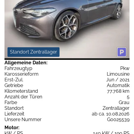
Standort Zentrallager
Allgemeine Daten:
Fahrzeugtyp
Pkw
Karosserieform
Limousine
Erst-Zul.
Jun / 2021
Getriebe
Automatik
Kilometerstand
77.768 km
Anzahl der Türen
5
Farbe
Grau
Standort
Zentrallager
Lieferzeit
ab ca. 10.08.2026
Unsere Nummer
G0025539
Motor:
kW / PS
140 kW / 190 PS