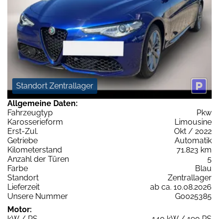
Standort Zentrallager
Allgemeine Daten:
Fahrzeugtyp
Pkw
Karosserieform
Limousine
Erst-Zul.
Okt / 2022
Getriebe
Automatik
Kilometerstand
71.823 km
Anzahl der Türen
5
Farbe
Blau
Standort
Zentrallager
Lieferzeit
ab ca. 10.08.2026
Unsere Nummer
G0025385
Motor:
kW / PS
140 kW / 190 PS