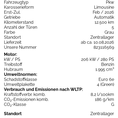
Fahrzeugtyp
Pkw
Karosserieform
Limousine
Erst-Zul.
Feb / 2026
Getriebe
Automatik
Kilometerstand
12.500 km
Anzahl der Türen
5
Farbe
Grau
Standort
Zentrallager
Lieferzeit
ab ca. 10.08.2026
Unsere Nummer
823116569
Motor:
kW / PS
206 kW / 280 PS
Treibstoff
Benzin
Hubraum
1.995 cm³
Umweltnormen:
Schadstoffklasse
Euro 6e
Umweltplakette
4 (Green)
Verbrauch und Emissionen nach WLTP:
Kraftstoffverbr. komb.
8,2 l/100km
CO
-Emissionen komb.
186 g/km
2
CO
-Klasse
G
2
Standort
Zentrallager