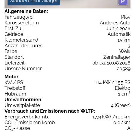
Standort Zentrallager
Allgemeine Daten:
Fahrzeugtyp
Pkw
Karosserieform
Anderes Auto
Erst-Zul.
Jun / 2026
Getriebe
Automatik
Kilometerstand
15 km
Anzahl der Türen
3
Farbe
Weiß
Standort
Zentrallager
Lieferzeit
ab ca. 10.08.2026
Unsere Nummer
20589
Motor:
kW / PS
114 kW / 155 PS
Treibstoff
Elektro
Hubraum
1 cm³
Umweltnormen:
Umweltplakette
4 (Green)
Verbrauch und Emissionen nach WLTP:
Energieverbr. komb.
17,9 kWh/100km
CO
-Emissionen komb.
0 g/km
2
CO
-Klasse
A
2