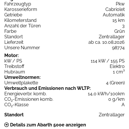
Fahrzeugtyp
Pkw
Karosserieform
Cabriolet
Getriebe
Automatik
Kilometerstand
15 km
Anzahl der Türen
3
Farbe
Grün
Standort
Zentrallager
Lieferzeit
ab ca. 10.08.2026
Unsere Nummer
98774
Motor:
kW / PS
114 kW / 155 PS
Treibstoff
Elektro
Hubraum
1 cm³
Umweltnormen:
Umweltplakette
4 (Green)
Verbrauch und Emissionen nach WLTP:
Energieverbr. komb.
14,0 kWh/100km
CO
-Emissionen komb.
0 g/km
2
CO
-Klasse
A
2
Standort
Zentrallager
Details zum Abarth 500e anzeigen