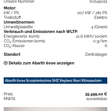
Unsere Nummer
RJ045021
Motor:
kW / PS
207 kW / 281 PS
Treibstoff
Elektro
Umweltnormen:
Umweltplakette
4 (Green)
Verbrauch und Emissionen nach WLTP:
Energieverbr. komb.
21,6 kWh/100km
CO
-Emissionen komb.
0 g/km
2
CO
-Klasse
A
2
Standort
Zentrallager
Details zum Abarth 600e anzeigen
Abarth 600e Scorpionissima SHZ Keyless Navi Klimaautom
Preis:
35.499,00 €
MWSt:
ausweisbar