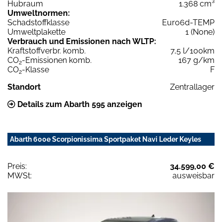
Hubraum
1.368 cm³
Umweltnormen:
Schadstoffklasse
Euro6d-TEMP
Umweltplakette
1 (None)
Verbrauch und Emissionen nach WLTP:
Kraftstoffverbr. komb.
7,5 l/100km
CO
-Emissionen komb.
167 g/km
2
CO
-Klasse
F
2
Standort
Zentrallager
Details zum Abarth 595 anzeigen
Abarth 600e Scorpionissima Sportpaket Navi Leder Keyles
Preis:
34.599,00 €
MWSt:
ausweisbar