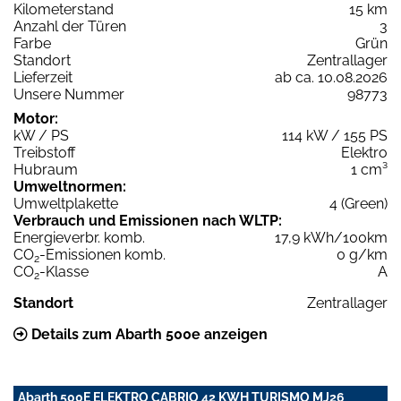
Kilometerstand
15 km
Anzahl der Türen
3
Farbe
Grün
Standort
Zentrallager
Lieferzeit
ab ca. 10.08.2026
Unsere Nummer
98773
Motor:
kW / PS
114 kW / 155 PS
Treibstoff
Elektro
Hubraum
1 cm³
Umweltnormen:
Umweltplakette
4 (Green)
Verbrauch und Emissionen nach WLTP:
Energieverbr. komb.
17,9 kWh/100km
CO
-Emissionen komb.
0 g/km
2
CO
-Klasse
A
2
Standort
Zentrallager
Details zum Abarth 500e anzeigen
Abarth 500E ELEKTRO CABRIO 42 KWH TURISMO MJ26