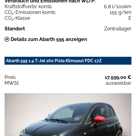
Verbrauch und Emissionen nach WLTP:
Kraftstoffverbr. komb.
6,8 l/100km
CO
-Emissionen komb.
155 g/km
2
CO
-Klasse
E
2
Standort
Zentrallager
Details zum Abarth 595 anzeigen
Abarth 595 1.4 T-Jet 160 Pista Klimaaut PDC 17Z
Preis:
17.599,00 €
MWSt:
ausweisbar