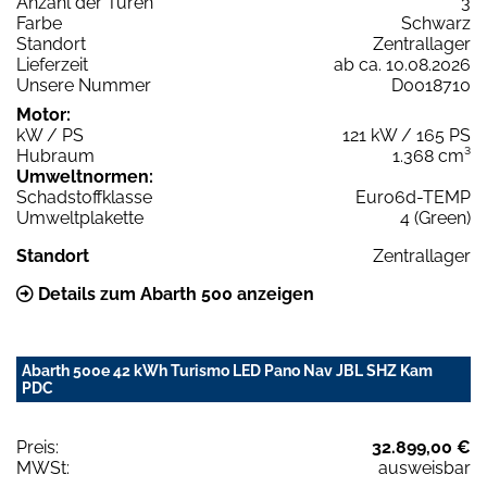
Anzahl der Türen
3
Farbe
Schwarz
Standort
Zentrallager
Lieferzeit
ab ca. 10.08.2026
Unsere Nummer
D0018710
Motor:
kW / PS
121 kW / 165 PS
Hubraum
1.368 cm³
Umweltnormen:
Schadstoffklasse
Euro6d-TEMP
Umweltplakette
4 (Green)
Standort
Zentrallager
Details zum Abarth 500 anzeigen
Abarth 500e 42 kWh Turismo LED Pano Nav JBL SHZ Kam
PDC
Preis:
32.899,00 €
MWSt:
ausweisbar