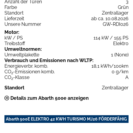
Anzahl der Türen
3
Farbe
Grün
Standort
Zentrallager
Lieferzeit
ab ca. 10.08.2026
Unsere Nummer
GW-RDI026
Motor:
kW / PS
114 kW / 155 PS
Treibstoff
Elektro
Umweltnormen:
Umweltplakette
1 (None)
Verbrauch und Emissionen nach WLTP:
Energieverbr. komb.
18,1 kWh/100km
CO
-Emissionen komb.
0 g/km
2
CO
-Klasse
A
2
Standort
Zentrallager
Details zum Abarth 500e anzeigen
Abarth 500E ELEKTRO 42 KWH TURISMO MJ26 FÖRDERFÄHIG