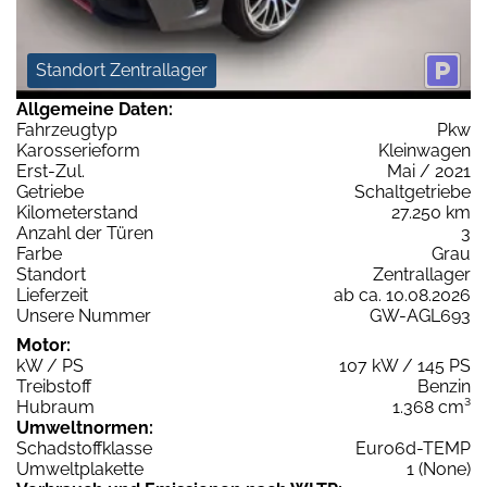
Standort Zentrallager
Allgemeine Daten:
Fahrzeugtyp
Pkw
Karosserieform
Kleinwagen
Erst-Zul.
Mai / 2021
Getriebe
Schaltgetriebe
Kilometerstand
27.250 km
Anzahl der Türen
3
Farbe
Grau
Standort
Zentrallager
Lieferzeit
ab ca. 10.08.2026
Unsere Nummer
GW-AGL693
Motor:
kW / PS
107 kW / 145 PS
Treibstoff
Benzin
Hubraum
1.368 cm³
Umweltnormen:
Schadstoffklasse
Euro6d-TEMP
Umweltplakette
1 (None)