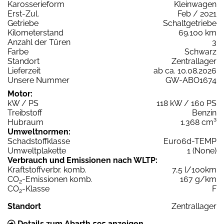
Karosserieform
Kleinwagen
Erst-Zul.
Feb / 2021
Getriebe
Schaltgetriebe
Kilometerstand
69.100 km
Anzahl der Türen
3
Farbe
Schwarz
Standort
Zentrallager
Lieferzeit
ab ca. 10.08.2026
Unsere Nummer
GW-ABO1674
Motor:
kW / PS
118 kW / 160 PS
Treibstoff
Benzin
Hubraum
1.368 cm³
Umweltnormen:
Schadstoffklasse
Euro6d-TEMP
Umweltplakette
1 (None)
Verbrauch und Emissionen nach WLTP:
Kraftstoffverbr. komb.
7,5 l/100km
CO
-Emissionen komb.
167 g/km
2
CO
-Klasse
F
2
Standort
Zentrallager
Details zum Abarth 595 anzeigen