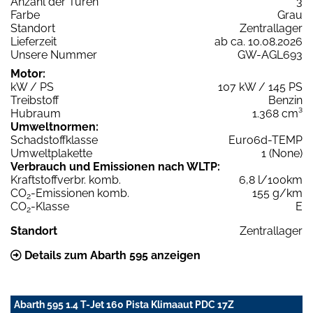
Anzahl der Türen
3
Farbe
Grau
Standort
Zentrallager
Lieferzeit
ab ca. 10.08.2026
Unsere Nummer
GW-AGL693
Motor:
kW / PS
107 kW / 145 PS
Treibstoff
Benzin
Hubraum
1.368 cm³
Umweltnormen:
Schadstoffklasse
Euro6d-TEMP
Umweltplakette
1 (None)
Verbrauch und Emissionen nach WLTP:
Kraftstoffverbr. komb.
6,8 l/100km
CO
-Emissionen komb.
155 g/km
2
CO
-Klasse
E
2
Standort
Zentrallager
Details zum Abarth 595 anzeigen
Abarth 595 1.4 T-Jet 160 Pista Klimaaut PDC 17Z