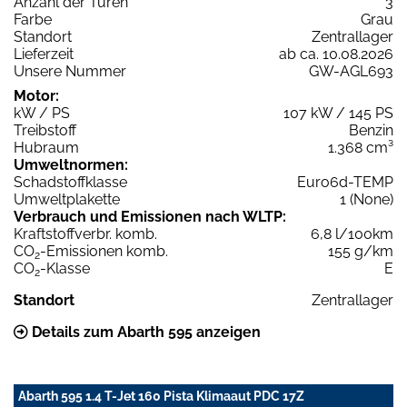
Anzahl der Türen
3
Farbe
Grau
Standort
Zentrallager
Lieferzeit
ab ca. 10.08.2026
Unsere Nummer
GW-AGL693
Motor:
kW / PS
107 kW / 145 PS
Treibstoff
Benzin
Hubraum
1.368 cm³
Umweltnormen:
Schadstoffklasse
Euro6d-TEMP
Umweltplakette
1 (None)
Verbrauch und Emissionen nach WLTP:
Kraftstoffverbr. komb.
6,8 l/100km
CO
-Emissionen komb.
155 g/km
2
CO
-Klasse
E
2
Standort
Zentrallager
Details zum Abarth 595 anzeigen
Abarth 595 1.4 T-Jet 160 Pista Klimaaut PDC 17Z