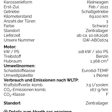
Karosserieform
Kleinwagen
Erst-Zul.
Feb / 2021
Getriebe
Schaltgetriebe
Kilometerstand
69.100 km
Anzahl der Türen
3
Farbe
Schwarz
Standort
Zentrallager
Lieferzeit
ab ca. 10.08.2026
Unsere Nummer
GW-ABO1674
Motor:
kW / PS
118 kW / 160 PS
Treibstoff
Benzin
Hubraum
1.368 cm³
Umweltnormen:
Schadstoffklasse
Euro6d-TEMP
Umweltplakette
1 (None)
Verbrauch und Emissionen nach WLTP:
Kraftstoffverbr. komb.
7,5 l/100km
CO
-Emissionen komb.
167 g/km
2
CO
-Klasse
F
2
Standort
Zentrallager
Details zum Abarth 595 anzeigen