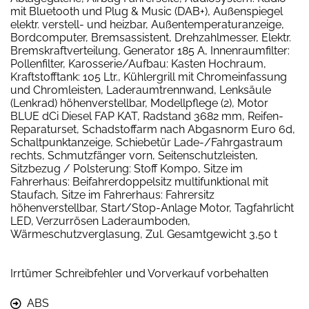
mit Bluetooth und Plug & Music (DAB+), Außenspiegel
elektr. verstell- und heizbar, Außentemperaturanzeige,
Bordcomputer, Bremsassistent, Drehzahlmesser, Elektr.
Bremskraftverteilung, Generator 185 A, Innenraumfilter:
Pollenfilter, Karosserie/Aufbau: Kasten Hochraum,
Kraftstofftank: 105 Ltr., Kühlergrill mit Chromeinfassung
und Chromleisten, Laderaumtrennwand, Lenksäule
(Lenkrad) höhenverstellbar, Modellpflege (2), Motor
BLUE dCi Diesel FAP KAT, Radstand 3682 mm, Reifen-
Reparaturset, Schadstoffarm nach Abgasnorm Euro 6d,
Schaltpunktanzeige, Schiebetür Lade-/Fahrgastraum
rechts, Schmutzfänger vorn, Seitenschutzleisten,
Sitzbezug / Polsterung: Stoff Kompo, Sitze im
Fahrerhaus: Beifahrerdoppelsitz multifunktional mit
Staufach, Sitze im Fahrerhaus: Fahrersitz
höhenverstellbar, Start/Stop-Anlage Motor, Tagfahrlicht
LED, Verzurrösen Laderaumboden,
Wärmeschutzverglasung, Zul. Gesamtgewicht 3,50 t
Irrtümer Schreibfehler und Vorverkauf vorbehalten
ABS