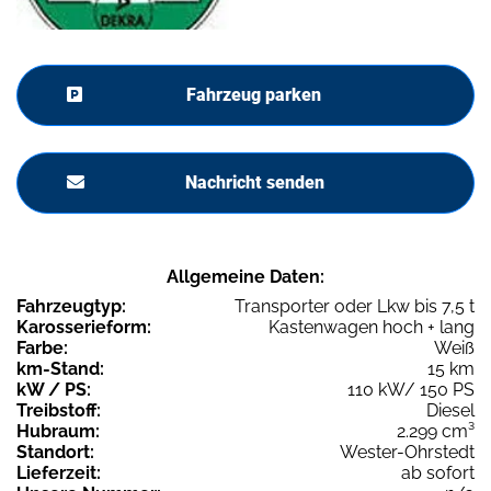
Fahrzeug parken
Nachricht senden
Allgemeine Daten:
Fahrzeugtyp:
Transporter oder Lkw bis 7,5 t
Karosserieform:
Kastenwagen hoch + lang
Farbe:
Weiß
km-Stand:
15 km
kW / PS:
110 kW/ 150 PS
Treibstoff:
Diesel
Hubraum:
2.299 cm³
Standort:
Wester-Ohrstedt
Lieferzeit:
ab sofort