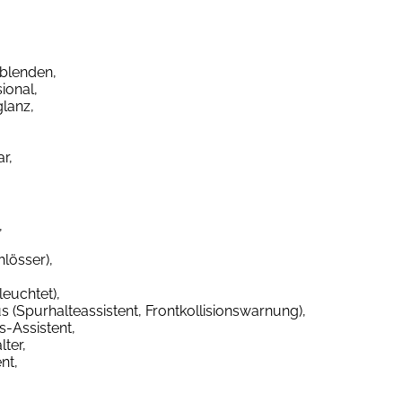
mblenden,
ional,
lanz,
r,
,
lösser),
leuchtet),
 (Spurhalteassistent, Frontkollisionswarnung),
-Assistent,
ter,
nt,