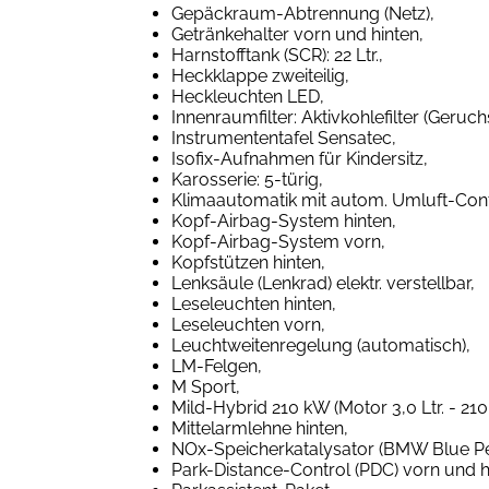
Gepäckraum-Abtrennung (Netz),
Getränkehalter vorn und hinten,
Harnstofftank (SCR): 22 Ltr.,
Heckklappe zweiteilig,
Heckleuchten LED,
Innenraumfilter: Aktivkohlefilter (Geruchsf
Instrumententafel Sensatec,
Isofix-Aufnahmen für Kindersitz,
Karosserie: 5-türig,
Klimaautomatik mit autom. Umluft-Cont
Kopf-Airbag-System hinten,
Kopf-Airbag-System vorn,
Kopfstützen hinten,
Lenksäule (Lenkrad) elektr. verstellbar,
Leseleuchten hinten,
Leseleuchten vorn,
Leuchtweitenregelung (automatisch),
LM-Felgen,
M Sport,
Mild-Hybrid 210 kW (Motor 3,0 Ltr. - 210
Mittelarmlehne hinten,
NOx-Speicherkatalysator (BMW Blue P
Park-Distance-Control (PDC) vorn und h