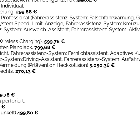
Individual,
uerung,
299,88 €
t Professional,(Fahrerassistenz-System: Falschfahrwarnung, G
System:Speed-Limit-Anzeige, Fahrerassistenz-System: Kreuzu
z-System: Ausweich-Assistent, Fahrerassistenz-System: Akti
Wireless Charging),
599,76 €
isten Pianolack,
799,68 €
licht, Fahrerassistenz-System: Fernlichtassistent, Adaptives
nz-System:Driving-Assistant, Fahrerassistenz-System: Auffah
Vermeidung (Prtävention Heckkollision)
5.050,36 €
rechts,
270,13 €
9,78 €
perforiert,
4 €
unkelt)
499,80 €