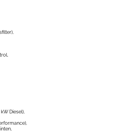
ilter),
rol,
 kW Diesel),
erformance),
inten,