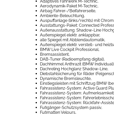
Adaptives Fahrwerk M-Technic,
Aerodynamik-Paket M-Technic,
Airbag Fahrer-/Beifahrerseite,
Ambiente-Beleuchtung,
Auspuffanlage (links/rechts) mit Chro
Ausstattungs-Paket: Connected Profess
Außenausstattung: Shadow-Line Hochg
Außenspiegel elektr. anklappbar,
alle Spiegel mit Abblendautomatik,
Außenspiegel elektr. verstell- und heizba
BMW Live Cockpit Professional,
Bremsassistent,
DAB-Tuner (Radioempfang digital),
Dachhimmel Anthrazit (BMW Individual)
Dachreling Hochglanz Shadow-Line,
Diebstahlsicherung für Räder (Felgensch
Dynamische Bremsleuchte,
Einstiegsleisten mit Schriftzug BMW (be
Fahrassistenz-System: Active Guard Plus
Fahrassistenz-System: Aufmerksamkeits
Fahrassistenz-System: Fahrerlebnisschal
Fahrassistenz-System: Rückfahr-Assiste
Fußgänger-Schutzsystem passiv,
Fußmatten Velours,