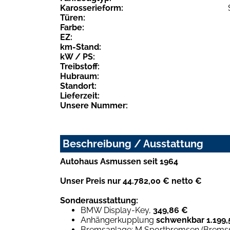
Karosserieform:
Türen:
Farbe:
EZ:
km-Stand:
kW / PS:
Treibstoff:
Hubraum:
Standort:
Lieferzeit:
Unsere Nummer:
Beschreibung / Ausstattung
Autohaus Asmussen seit 1964
Unser Preis nur 44.782,00 € netto €
Sonderausstattung:
BMW Display-Key,
349,86 €
Anhängerkupplung
schwenkbar 1.199,
Bremsanlage: M Sportbremsen (Bremssät