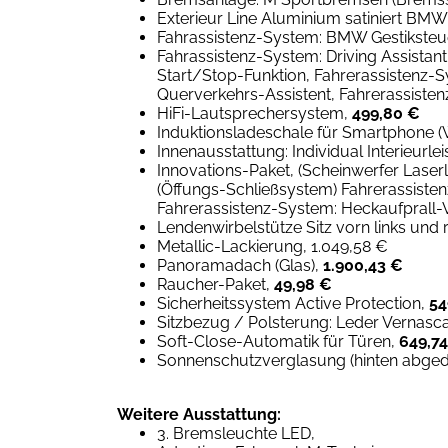
Exterieur Line Aluminium satiniert BMW 
Fahrassistenz-System: BMW Gestikste
Fahrassistenz-System: Driving Assistan
Start/Stop-Funktion, Fahrerassistenz-
Querverkehrs-Assistent, Fahrerassisten
HiFi-Lautsprechersystem,
499,80 €
Induktionsladeschale für Smartphone (
Innenausstattung: Individual Interieurle
Innovations-Paket, (Scheinwerfer Laser
(Öffungs-Schließsystem) Fahrerassiste
Fahrerassistenz-System: Heckaufprall-
Lendenwirbelstütze Sitz vorn links und 
Metallic-Lackierung, 1.049,58 €
Panoramadach (Glas),
1.900,43 €
Raucher-Paket,
49,98 €
Sicherheitssystem Active Protection,
54
Sitzbezug / Polsterung: Leder Vernasca 
Soft-Close-Automatik für Türen,
649,7
Sonnenschutzverglasung (hinten abged
Weitere Ausstattung:
3. Bremsleuchte LED,