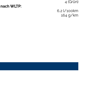
4 (Grün)
 nach WLTP:
6,2 l/100km
164 g/km