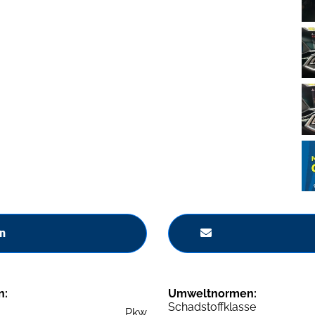
n
n:
Umweltnormen:
Schadstoffklasse
Pkw