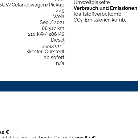
Umweltplakette
SUV/Geländewagen/Pickup
Verbrauch und Emissionen
4/5
Kraftstoffverbr. komb.
Weiß
CO
-Emissionen komb.
2
Sep / 2021
88.517 km
210 kW/ 286 PS
Diesel
2.993 cm³
Wester-Ohrstedt
ab sofort
n/a
52 €
tel lackiert, rot hochglänzend),
399,84 €