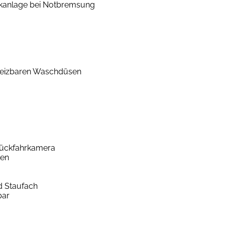
nkanlage bei Notbremsung
heizbaren Waschdüsen
d Rückfahrkamera
ten
d Staufach
bar