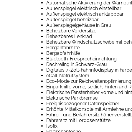
Automatische Aktivierung der Warnbli
Außenspiegel elektrisch einstellbar
Außenspiegel elektrisch anklappbar
Außenspiegel beheizbar
Außenspiegelgehäuse in Grau
Beheizbare Vordersitze
Beheizbares Lenkrad
Beheizbare Windschutzscheibe mit be
Berganfahrhilfe
Bergabfahrhilfe
Bluetooth-Freisprecheinrichtung
Dachreling in Schwarz-Grau
Digitales 7-Zoll-Fahrinfodisplay in Farbe
eCall-Notrufsystem
Eco-Mode zur Reichweitenoptimierung
Einparkhilfe vorne, seitlich, hinten un
Elektrische Fensterheber vorne und hin
Elektrische Parkbremse
Ereignisbezogener Datenspeicher
Erhöhte Mittelkonsole mit Armlehne un
Fahrer- und Beifahrersitz höhenverstell
Fahrersitz mit Lordosenstütze
Isofix
Haifischantenne