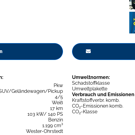
n
n:
Umweltnormen:
Schadstoffklasse
Pkw
Umweltplakette
SUV/Geländewagen/Pickup
Verbrauch und Emissionen
4/5
Kraftstoffverbr. komb.
Weiß
CO
-Emissionen komb.
2
17 km
CO
-Klasse
2
103 kW/ 140 PS
Benzin
1.199 cm³
Wester-Ohrstedt