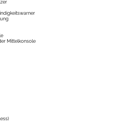
zer
ndigkeitswarner
nung
le
er Mittelkonsole
less)