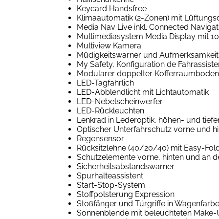
Keycard Handsfree
Klimaautomatik (2-Zonen) mit Lüftungs
Media Nav Live inkl. Connected Navigat
Multimediasystem Media Display mit 1
Multiview Kamera
Müdigkeitswarner und Aufmerksamkeits
My Safety, Konfiguration de Fahrassis
Modularer doppelter Kofferraumboden
LED-Tagfahrlich
LED-Abblendlicht mit Lichtautomatik
LED-Nebelscheinwerfer
LED-Rückleuchten
Lenkrad in Lederoptik, höhen- und tiefe
Optischer Unterfahrschutz vorne und hi
Regensensor
Rücksitzlehne (40/20/40) mit Easy-Fol
Schutzelemente vorne, hinten und an d
Sicherheitsabstandswarner
Spurhalteassistent
Start-Stop-System
Stoffpolsterung Expression
Stoßfänger und Türgriffe in Wagenfarb
Sonnenblende mit beleuchteten Make-Up