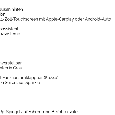
düsen hinten
ion
0,1-Zoll-Touchscreen mit Apple-Carplay oder Android-Auto
assistent
tenzsysteme
nverstellbar
nten in Grau
d-Funktion umklappbar (60/40)
en Seiten aus Sparkle
e
-Spiegel auf Fahrer- und Beifahrerseite