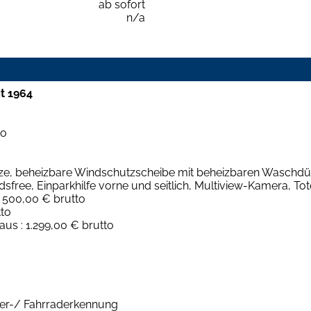
ab sofort
n/a
t 1964
to
sitze, beheizbare Windschutzscheibe mit beheizbaren Waschdü
sfree, Einparkhilfe vorne und seitlich, Multiview-Kamera, To
: 500,00 € brutto
tto
s : 1.299,00 € brutto
ger-/ Fahrraderkennung