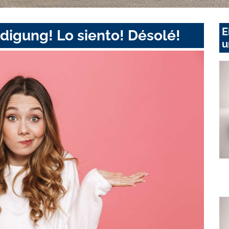
E
digung! Lo siento! Désolé!
u