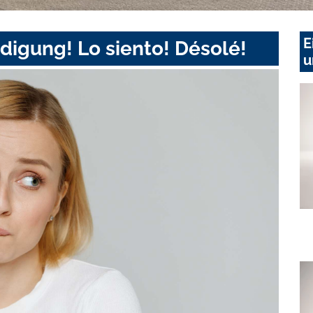
E
digung! Lo siento! Désolé!
u