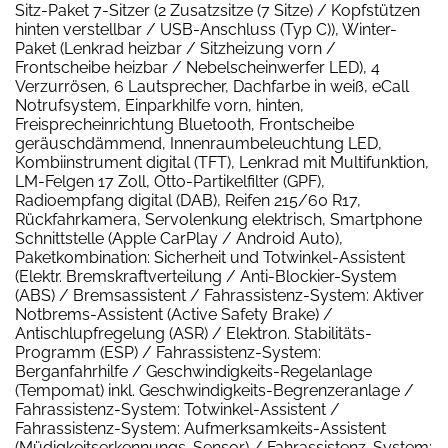
Sitz-Paket 7-Sitzer (2 Zusatzsitze (7 Sitze) / Kopfstützen
hinten verstellbar / USB-Anschluss (Typ C)), Winter-
Paket (Lenkrad heizbar / Sitzheizung vorn /
Frontscheibe heizbar / Nebelscheinwerfer LED), 4
Verzurrösen, 6 Lautsprecher, Dachfarbe in weiß, eCall
Notrufsystem, Einparkhilfe vorn, hinten,
Freisprecheinrichtung Bluetooth, Frontscheibe
geräuschdämmend, Innenraumbeleuchtung LED,
Kombiinstrument digital (TFT), Lenkrad mit Multifunktion,
LM-Felgen 17 Zoll, Otto-Partikelfilter (GPF),
Radioempfang digital (DAB), Reifen 215/60 R17,
Rückfahrkamera, Servolenkung elektrisch, Smartphone
Schnittstelle (Apple CarPlay / Android Auto),
Paketkombination: Sicherheit und Totwinkel-Assistent
(Elektr. Bremskraftverteilung / Anti-Blockier-System
(ABS) / Bremsassistent / Fahrassistenz-System: Aktiver
Notbrems-Assistent (Active Safety Brake) /
Antischlupfregelung (ASR) / Elektron. Stabilitäts-
Programm (ESP) / Fahrassistenz-System:
Berganfahrhilfe / Geschwindigkeits-Regelanlage
(Tempomat) inkl. Geschwindigkeits-Begrenzeranlage /
Fahrassistenz-System: Totwinkel-Assistent /
Fahrassistenz-System: Aufmerksamkeits-Assistent
(Müdigkeitserkennungs-Sensor) / Fahrassistenz-System: