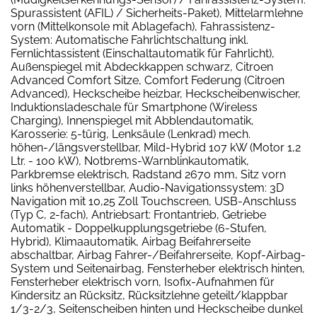
Spurassistent (AFIL) / Sicherheits-Paket), Mittelarmlehne
vorn (Mittelkonsole mit Ablagefach), Fahrassistenz-
System: Automatische Fahrlichtschaltung inkl.
Fernlichtassistent (Einschaltautomatik für Fahrlicht),
Außenspiegel mit Abdeckkappen schwarz, Citroen
Advanced Comfort Sitze, Comfort Federung (Citroen
Advanced), Heckscheibe heizbar, Heckscheibenwischer,
Induktionsladeschale für Smartphone (Wireless
Charging), Innenspiegel mit Abblendautomatik,
Karosserie: 5-türig, Lenksäule (Lenkrad) mech.
höhen-/längsverstellbar, Mild-Hybrid 107 kW (Motor 1,2
Ltr. - 100 kW), Notbrems-Warnblinkautomatik,
Parkbremse elektrisch, Radstand 2670 mm, Sitz vorn
links höhenverstellbar, Audio-Navigationssystem: 3D
Navigation mit 10,25 Zoll Touchscreen, USB-Anschluss
(Typ C, 2-fach), Antriebsart: Frontantrieb, Getriebe
Automatik - Doppelkupplungsgetriebe (6-Stufen,
Hybrid), Klimaautomatik, Airbag Beifahrerseite
abschaltbar, Airbag Fahrer-/Beifahrerseite, Kopf-Airbag-
System und Seitenairbag, Fensterheber elektrisch hinten,
Fensterheber elektrisch vorn, Isofix-Aufnahmen für
Kindersitz an Rücksitz, Rücksitzlehne geteilt/klappbar
1/3-2/3, Seitenscheiben hinten und Heckscheibe dunkel