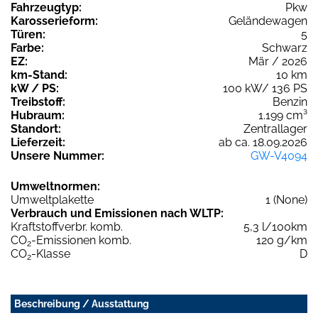
Fahrzeugtyp:
Pkw
Karosserieform:
Geländewagen
Türen:
5
Farbe:
Schwarz
EZ:
Mär / 2026
km-Stand:
10 km
kW / PS:
100 kW/ 136 PS
Treibstoff:
Benzin
Hubraum:
1.199 cm³
Standort:
Zentrallager
Lieferzeit:
ab ca. 18.09.2026
Unsere Nummer:
GW-V4094
Umweltnormen:
Umweltplakette
1 (None)
Verbrauch und Emissionen nach WLTP:
Kraftstoffverbr. komb.
5,3 l/100km
CO
-Emissionen komb.
120 g/km
2
CO
-Klasse
D
2
Beschreibung / Ausstattung